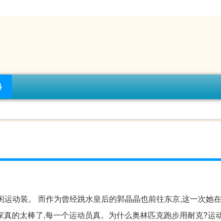
科
闲运动装。 而作为曾经跳水皇后的郭晶晶也前往东京,这一次她
家真的太棒了,每一个运动员真。为什么奥林匹克跑步用耐克?运