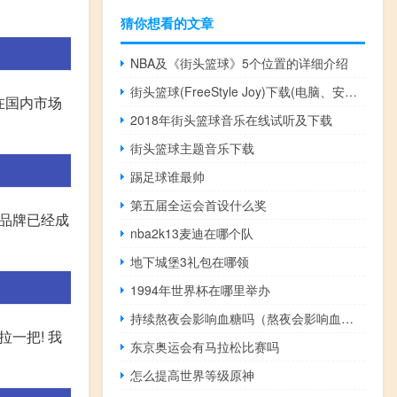
猜你想看的文章
NBA及《街头篮球》5个位置的详细介绍
街头篮球(FreeStyle Joy)下载(电脑、安卓和IOS所有版本)
。在国内市场
2018年街头篮球音乐在线试听及下载
街头篮球主题音乐下载
踢足球谁最帅
第五届全运会首设什么奖
的品牌已经成
nba2k13麦迪在哪个队
地下城堡3礼包在哪领
1994年世界杯在哪里举办
持续熬夜会影响血糖吗（熬夜会影响血糖吗）
一把! 我
东京奥运会有马拉松比赛吗
怎么提高世界等级原神