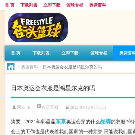
首 页
下载列表
立即下载
篮球专栏
奥运百科
首 页
下载列表
立即下载
篮球专栏
奥运百
>
奥运百科
>
日本奥运会衣服是鸿星尔克的吗
日本奥运会衣服是鸿星尔克的吗
奥运百科
网友:rb
2022-04-12 01:45:13
东京
品牌
摘要：2021年郭晶晶
奥运会穿的什么
的衣服?休
会上的工作也是代表着我们国家的一种荣誉,只能说我们国