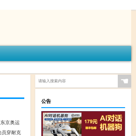
☚
公告
在东京奥运
动员穿耐克