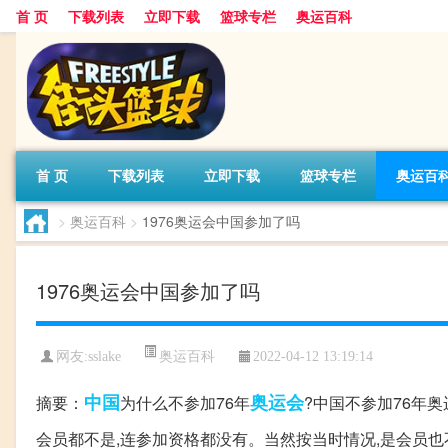
首 页
下载列表
立即下载
篮球专栏
奥运百科
首 页
下载列表
立即下载
篮球专栏
奥运百
>
奥运百科
>
1976奥运会中国参加了吗
1976奥运会中国参加了吗
奥运百科
网友:sslake
2022-04-12 13:19:14
中国
奥运会
摘要：
为什么不参加76年
?中国不参加76年
会员都不是,连参加资格都没有。当然按当时情况,是会员也