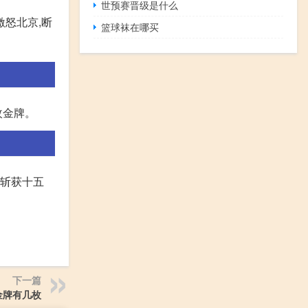
世预赛晋级是什么
激怒北京,断
篮球袜在哪买
枚金牌。
,斩获十五
下一篇
金牌有几枚