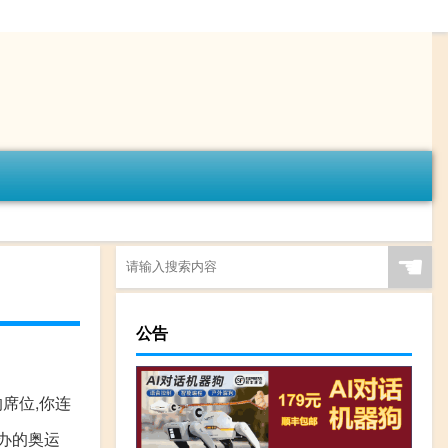
☚
公告
席位,你连
办的奥运