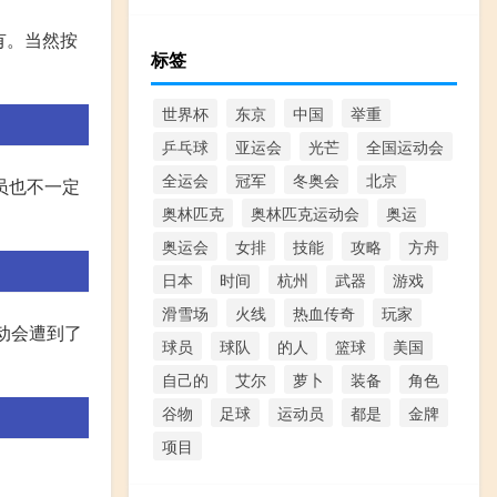
有。当然按
标签
世界杯
东京
中国
举重
乒乓球
亚运会
光芒
全国运动会
全运会
冠军
冬奥会
北京
员也不一定
奥林匹克
奥林匹克运动会
奥运
奥运会
女排
技能
攻略
方舟
日本
时间
杭州
武器
游戏
滑雪场
火线
热血传奇
玩家
动会遭到了
球员
球队
的人
篮球
美国
自己的
艾尔
萝卜
装备
角色
谷物
足球
运动员
都是
金牌
项目