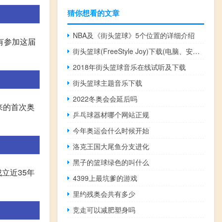
猜你想看的文章
NBA及《街头篮球》5个位置的详细介绍
没有参加这届
街头篮球(FreeStyle Joy)下载(电脑、安卓和IOS所有版本)
2018年街头篮球音乐在线试听及下载
街头篮球主题音乐下载
2022冬奥会会延后吗
来的首次奥
乒乓球器材哪个网站正规
今年奥运会什么时候开始
洛克王国大尾鱼分支进化
黑子的篮球绿色的叫什么
成立近35年
4399上最坑爹的游戏
里约残奥会共有多少
竞走可以减肥塑身吗