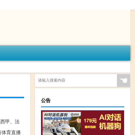
☚
公告
、西甲、法
有体育直播