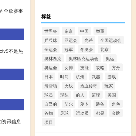
的全欧赛事
标签
世界杯
东京
中国
举重
乒乓球
亚运会
光芒
全国运动会
全运会
冠军
冬奥会
北京
tv5不是热
奥林匹克
奥林匹克运动会
奥运
奥运会
女排
技能
攻略
方舟
日本
时间
杭州
武器
游戏
滑雪场
火线
热血传奇
玩家
球员
球队
的人
篮球
美国
自己的
艾尔
萝卜
装备
角色
谷物
足球
运动员
都是
金牌
的资讯信息
项目