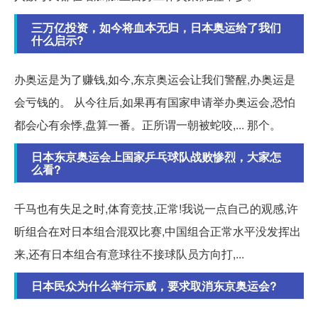
三万亿投资，如今将血本无归，日本奥运给了我们
什么启示?
办奥运是为了赚钱,如今,东京奥运会让我们警醒,办奥运是
会亏钱的。 从今往后,如果再有国家申请举办奥运会,恐怕
都会心有余悸,盘算一番。正所谓一朝被蛇咬,... 那个。
日本东京奥运会上国家乒乓球队战败惨烈，大家怎
么看?
千马也有失足之时,体育竞技,正常!我说一点自己的观感,许
昕组合在对日本组合混双比赛,中国组合正常水平没发挥出
来,还有日本组合有意球往不接球队员方向打,...
日本民众为什么举行示威，要求取消东京奥运会?