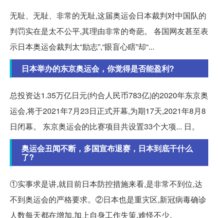
无耻、无耻、非常的无耻,这届奥运会日本裁判对中国队的
判罚实在是太不公平,其理由非常的奇葩。 各国网友甚至表
示日本奥运会裁判太“励志”,“眼盲心瞎”却“...
日本举办的东京奥运会，你觉得是否能盈利?
总投资达1.35万亿日元(约合人民币783亿)的2020年东京奥
运会,将于2021年7月23日正式开幕,为期17天,2021年8月8
日闭幕。 东京奥运会的比赛项目共设置33个大项... 日。
奥运会丑闻不断，多国宣布退赛，日本到底干什么
了?
①实事求是讲,就目前日本防控措施来看,是非常不到位,达
不到奥运会的严格要求。②日本也是重灾区,新冠病毒确诊
人数每天都在增加,加上自身工作失策,难怪不少。