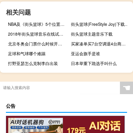
相关问题
NBA及《街头篮球》5个位置的详细介绍
街头篮球(FreeStyle Joy)下载(电脑、安卓和IOS所有版本)
2018年街头篮球音乐在线试听及下载
街头篮球主题音乐下载
北京冬奥会门票什么时候开始卖
买家凑单买7台空调退4台商家拒发货 法院：正常发货 再赔500违约金
足球和气球哪个难踢
亚运会旗手是谁
打野亚瑟怎么克制李白出装
日本举重下跪选手叫什么
上一届奥运会在哪个国家开的
自学考什么意思
亚运会在中国哪些城市举行过
原神怎么飞离教堂逃脱
☚
公告