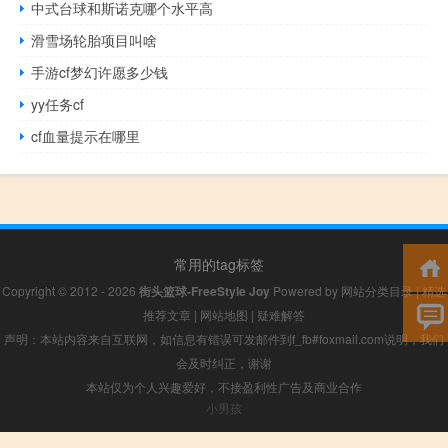
中式台球和斯诺克哪个水平高
滑雪场轮胎项目叫啥
手游cf梦幻许愿多少钱
yy任务cf
cf血量提示在哪里
常用的tag标签
Copyright © 2012 - 2026
街头篮球-FreeStyle Joy
Powered by
网站分类目录
|
精选
推荐文章
|
网站地图
|
疑难解答
声明：本站内容来自互联网，如信息有错误可发邮件到f_fb#foxmail.com说明，我们
会及时纠正，谢谢
本站仅为个人兴趣爱好，不接盈利性广告及商业合作
小男孩