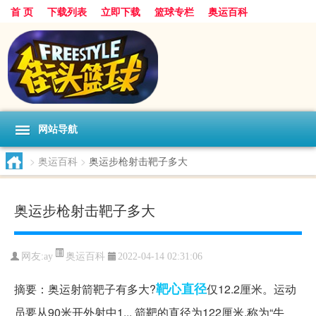
首 页
下载列表
立即下载
篮球专栏
奥运百科
网站导航
>
奥运百科
>
奥运步枪射击靶子多大
奥运步枪射击靶子多大
奥运百科
网友:ay
2022-04-14 02:31:06
靶心
直径
摘要：奥运射箭靶子有多大?
仅12.2厘米。运动
员要从90米开外射中1... 箭靶的直径为122厘米,称为“牛