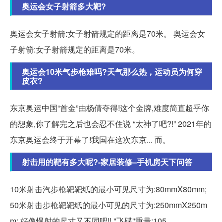
奥运会女子射箭多大靶?
奥运会女子射箭:女子射箭规定的距离是70米。 奥运会女
子射箭:女子射箭规定的距离是70米。
奥运会10米气步枪难吗?天气那么热，运动员为何穿
皮衣?
东京奥运中国“首金”由杨倩夺得!这个金牌,难度简直超乎你
的想象,你了解完之后也会忍不住说 “太神了吧?!” 2021年的
东京奥运会终于开幕了!我国在这次东京... 而。
射击用的靶有多大呢?-家居装修–手机房天下问答
10米射击汽步枪靶靶纸的最小可见尺寸为:80mmX80mm;
50米射击步枪靶靶纸的最小可见的尺寸为:250mmX250m
m; 好像慢射的尺寸又不同吧!! "飞碟"重量:105。