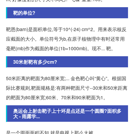
靶的单位?
靶恩(barn)是面积单位,等于10^(-24) cm^2。用来表示核反
应截面的大小。单位符号为b,在原子核物理中有时还常用
毫靶(mb)作为截面的单位(1b=1000mb)。现不... 靶。
30米射靶有多少cm?
50米距离的靶面为80厘米宽;... 金色靶心叫“黄心”。根据国
际比赛规则,靶面规格是:有两种靶面尺寸--30米和50米距离
的靶面为80厘米宽;60米、70米和90米靶面为1。
奥运会上射击靶子上十环是点还是一个圆圈?面积多
大 - 雨露学...
是一个圆面面积不知 就是电视上那么大被