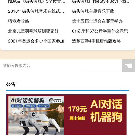
NBA及《街头篮球》5个位置的详细介绍
街头篮球(FreeStyle Joy)下载(电脑、安卓和IOS所有版本)
2018年街头篮球音乐在线试听及下载
街头篮球主题音乐下载
猎魂者攻略
第十五届全运会在哪里举办
北京儿童羽毛球培训哪家好
61公斤和67公斤举重什么意思
2021年奥运会多少个国家参加
造梦西游4手机唐僧版攻略
中国男篮世界杯失利你怎么看
地下城堡是3真知魔法阵
热血传奇真龙属性
保卫萝卜攻略公园22
☚
公告