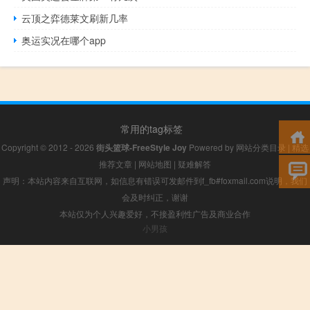
云顶之弈德莱文刷新几率
奥运实况在哪个app
常用的tag标签
Copyright © 2012 - 2026
街头篮球-FreeStyle Joy
Powered by
网站分类目录
|
精选
推荐文章
|
网站地图
|
疑难解答
声明：本站内容来自互联网，如信息有错误可发邮件到f_fb#foxmail.com说明，我们
会及时纠正，谢谢
本站仅为个人兴趣爱好，不接盈利性广告及商业合作
小男孩