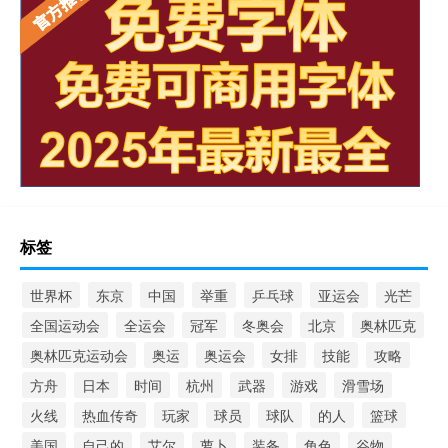
标签
世界杯
东京
中国
举重
乒乓球
亚运会
光芒
全国运动会
全运会
冠军
冬奥会
北京
奥林匹克
奥林匹克运动会
奥运
奥运会
女排
技能
攻略
方舟
日本
时间
杭州
武器
游戏
滑雪场
火线
热血传奇
玩家
球员
球队
的人
篮球
美国
自己的
艾尔
萝卜
装备
角色
谷物