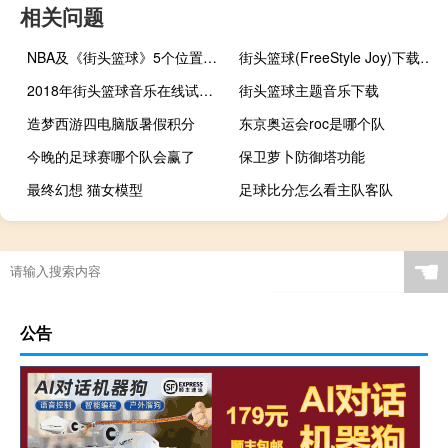
相关问题
NBA及《街头篮球》5个位置的详细介绍
街头篮球(FreeStyle Joy)下载(电脑、安卓和IOS所有版本)
2018年街头篮球音乐在线试听及下载
街头篮球主题音乐下载
造梦西游四电脑版暑假积分
东京奥运会roc是哪个队
今晚的足球赛哪个队会赢了
保卫萝卜防御塔功能
最终幻想 猫女模型
足球比分怎么看主队客队
篮球鞋底太硬很滑怎么办
初中生能举重会影响长高吗
“秦本末并失”的出处是哪里
篮球场地多少平方米
☚
公告