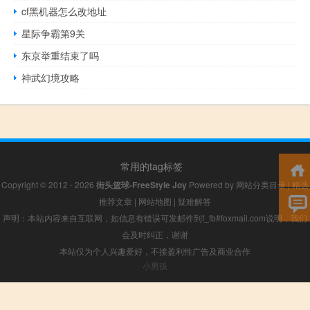
cf黑机器怎么改地址
星际争霸第9关
东京举重结束了吗
神武幻境攻略
常用的tag标签
Copyright © 2012 - 2026
街头篮球-FreeStyle Joy
Powered by
网站分类目录
|
精选
推荐文章
|
网站地图
|
疑难解答
声明：本站内容来自互联网，如信息有错误可发邮件到f_fb#foxmail.com说明，我们
会及时纠正，谢谢
本站仅为个人兴趣爱好，不接盈利性广告及商业合作
小男孩