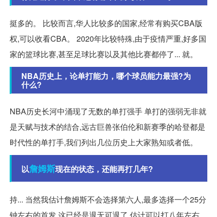
挺多的。 比较而言,华人比较多的国家,经常有购买CBA版
权,可以收看CBA。 2020年比较特殊,由于疫情严重,好多国
家的篮球比赛,甚至足球比赛以及其他比赛都停了... 就。
NBA历史上，论单打能力，哪个球员能力最强?为
什么?
NBA历史长河中涌现了无数的单打强手 单打的强弱无非就
是天赋与技术的结合,远古巨兽张伯伦和新赛季的哈登都是
时代性的单打手,我们列出几位历史上大家熟知或者低。
詹姆斯
以
现在的状态，还能再打几年?
持... 当然我估计詹姆斯不会选择第六人,最多选择一个25分
钟左右的首发,这已经是退无可退了,估计可以打八年左右,