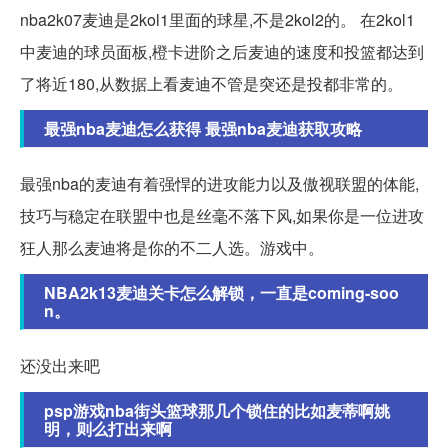
nba2k07麦迪是2kol1里面的球星,不是2kol2的。 在2kol1
中麦迪的球员面板,橙卡进阶之后麦迪的速度和投篮都达到
了将近180,从数据上看麦迪不管是突还是投都非常的。
最强nba麦迪怎么获得 最强nba麦迪获取攻略
最强nba的麦迪有着强悍的进攻能力以及傲视联盟的体能,
技巧与稳定在联盟中也是丝毫不落下风,如果你是一位进攻
狂人那么麦迪将是你的不二人选。游戏中。
NBA2k13麦迪关卡怎么解锁，一直是coming-soo
n。
还没出来吧
psp游戏nba街头篮球那几个锁住的比如麦蒂啊姚
明，则么打出来啊