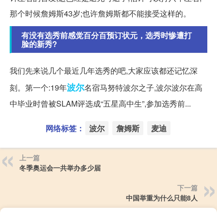
那个时候詹姆斯43岁;也许詹姆斯都不能接受这样的。
有没有选秀前感觉百分百预订状元，选秀时惨遭打
脸的新秀?
我们先来说几个最近几年选秀的吧,大家应该都还记忆深
波尔
刻。第一个:19年
名宿马努特波尔之子,波尔波尔在高
中毕业时曾被SLAM评选成“五星高中生”,参加选秀前...
网络标签：
波尔
詹姆斯
麦迪
上一篇
冬季奥运会一共举办多少届
下一篇
中国举重为什么只能8人