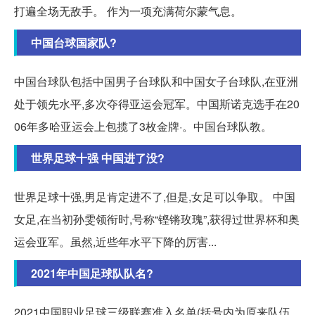
打遍全场无敌手。 作为一项充满荷尔蒙气息。
中国台球国家队?
中国台球队包括中国男子台球队和中国女子台球队,在亚洲
处于领先水平,多次夺得亚运会冠军。中国斯诺克选手在20
06年多哈亚运会上包揽了3枚金牌·。中国台球队教。
世界足球十强 中国进了没?
世界足球十强,男足肯定进不了,但是,女足可以争取。 中国
女足,在当初孙雯领衔时,号称“铿锵玫瑰”,获得过世界杯和奥
运会亚军。虽然,近些年水平下降的厉害...
2021年中国足球队队名?
2021中国职业足球三级联赛准入名单(括号内为原来队伍