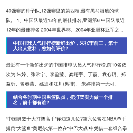
40强赛的种子队,12强赛里的第四档,最有黑马潜质的球
队。 1、中国队最近12年的最佳排名,亚洲第6 中国队最近
12年的最佳排名 2004年世界杯、2004年亚洲杯亚军之...
中国排球人气排行榜新鲜出炉，朱张李前三，第十
人出人意料，您如何评价?
最近有一个新鲜出炉的中国排球队员人气排行榜,前10名依
次为:朱婷、张常宁、李盈莹、龚翔宇、丁霞、袁心玥、郑
益昕、曾春蕾、姚迪和江川(男排)。 朱婷排第一无可。
结合各时期中国男篮队员，把打架实力做一个排
名，前十都有谁?
“中国男篮十大打架高手”你知道几位?第六位曾在NBA单手
撂倒“大鲨鱼”奥尼尔,第一位在“中巴大战”中凭借一套组合拳