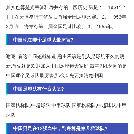
其实也算是光荣誉耻辱并存的一段历史 男足 1、 1951年1
1月,在天津举行了解放后首届全国足球比赛。 2、 1953年
2月,在上海举行第二届全国足球比赛。 3、 1955年。
中国现在哪个足球队最厉害?
谢邀! 看这个问题就知道,题主应该是刚入足球坑不久的萌
新,首先还是欢迎加入中国足球迷大家庭!鼓掌? 既然问的是
中国哪个足球队最厉害,那么首先要搞清楚中国...
中国足球队有什么队伍?
国家格梯队,中超球队,中甲球队 国家格梯队,中超球队,中甲
球队
中国男足在12强当中，到底算是第几档球队?