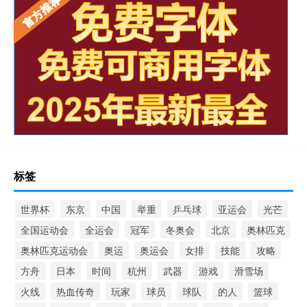
标签
世界杯
东京
中国
举重
乒乓球
亚运会
光芒
全国运动会
全运会
冠军
冬奥会
北京
奥林匹克
奥林匹克运动会
奥运
奥运会
女排
技能
攻略
方舟
日本
时间
杭州
武器
游戏
滑雪场
火线
热血传奇
玩家
球员
球队
的人
篮球