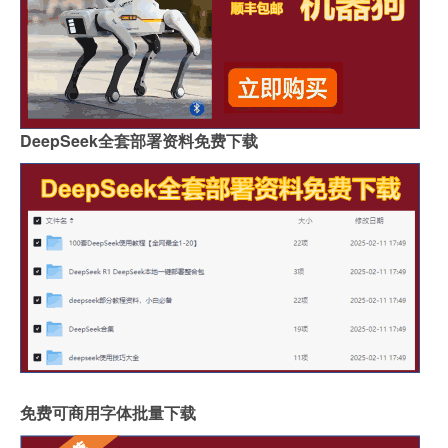
DeepSeek全套部署资料免费下载
免费可商用字体批量下载