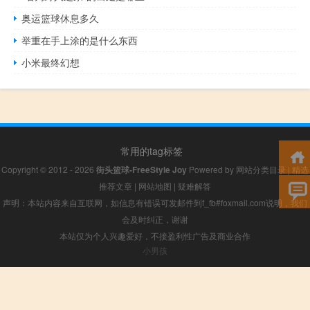
奥运篮球休息多久
举重在手上涂的是什么东西
小米最终幻想
常用的tag标签
Copyright © 2012 - 2026
街头篮球-FreeStyle Joy
Powered by
网站分类目录
|
精选
推荐文章
|
网站地图
|
疑难解答
声明：本站内容来自互联网，如信息有错误可发邮件到f_fb#foxmail.com说明，我们
会及时纠正，谢谢
本站仅为个人兴趣爱好，不接盈利性广告及商业合作
小男孩