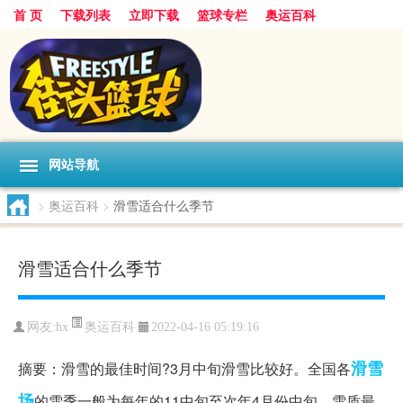
首 页
下载列表
立即下载
篮球专栏
奥运百科
网站导航
>
奥运百科
>
滑雪适合什么季节
滑雪适合什么季节
奥运百科
网友:hx
2022-04-16 05:19:16
滑雪
摘要：滑雪的最佳时间?3月中旬滑雪比较好。全国各
场
的雪季一般为每年的11中旬至次年4月份中旬。雪质最