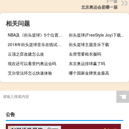
下一篇
北京奥运会是哪一届
相关问题
NBA及《街头篮球》5个位置的详细介绍
街头篮球(FreeStyle Joy)下载(电脑、安卓和IOS所有版本)
2018年街头篮球音乐在线试听及下载
街头篮球主题音乐下载
云顶之弈改建怎么改
去滑雪要租衣服吗
现在还可以看里约奥运会吗
东京奥运排球赢了吗
艾尔登法环怎么快速体验
哪个国家金牌奖金最高
4399怎么下载电脑游戏
跑跑卡丁车怎么堵车
和平精英滑雪场在哪
☚
公告