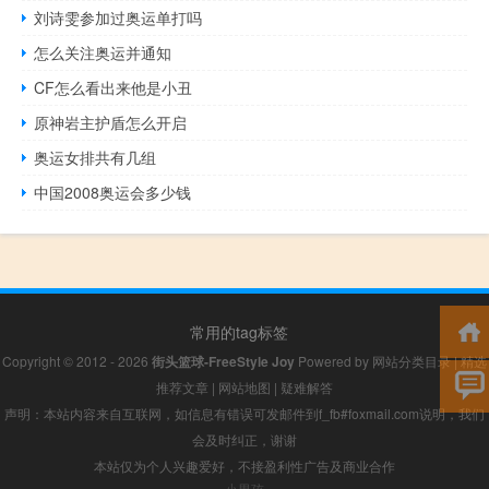
刘诗雯参加过奥运单打吗
怎么关注奥运并通知
CF怎么看出来他是小丑
原神岩主护盾怎么开启
奥运女排共有几组
中国2008奥运会多少钱
常用的tag标签
Copyright © 2012 - 2026
街头篮球-FreeStyle Joy
Powered by
网站分类目录
|
精选
推荐文章
|
网站地图
|
疑难解答
声明：本站内容来自互联网，如信息有错误可发邮件到f_fb#foxmail.com说明，我们
会及时纠正，谢谢
本站仅为个人兴趣爱好，不接盈利性广告及商业合作
小男孩