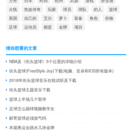
方舟
日本
时间
杭州
武器
游戏
滑雪场
火线
热血传奇
玩家
球员
球队
的人
篮球
美国
自己的
艾尔
萝卜
装备
角色
谷物
足球
运动员
都是
金牌
项目
猜你想看的文章
NBA及《街头篮球》5个位置的详细介绍
街头篮球(FreeStyle Joy)下载(电脑、安卓和IOS所有版本)
2018年街头篮球音乐在线试听及下载
街头篮球主题音乐下载
篮球上半场几个暂停
足球怎么颠球视频教学女
邮寄篮球必须放气吗
本届奥运会跳水几块金牌