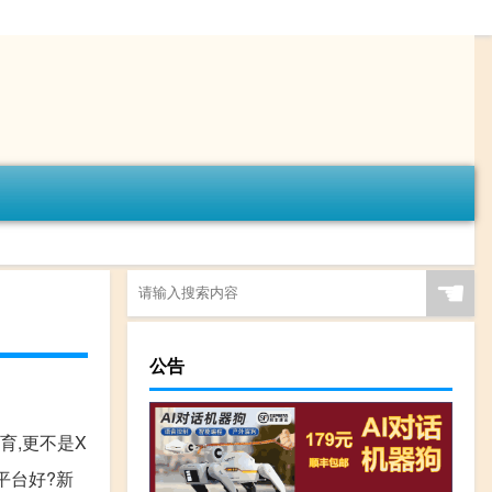
☚
公告
育,更不是X
平台好?新