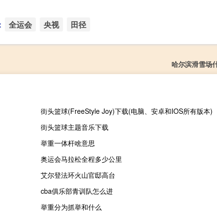
：
全运会
央视
田径
哈尔滨滑雪场
街头篮球(FreeStyle Joy)下载(电脑、安卓和IOS所有版本)
街头篮球主题音乐下载
举重一体杆啥意思
奥运会马拉松全程多少公里
艾尔登法环火山官邸高台
cba俱乐部青训队怎么进
举重分为抓举和什么