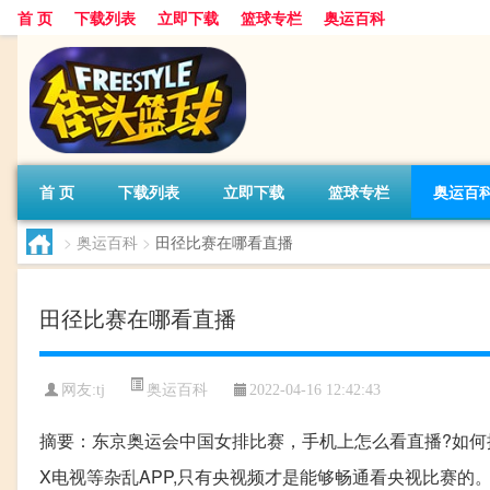
首 页
下载列表
立即下载
篮球专栏
奥运百科
首 页
下载列表
立即下载
篮球专栏
奥运百
>
奥运百科
>
田径比赛在哪看直播
田径比赛在哪看直播
奥运百科
网友:tj
2022-04-16 12:42:43
摘要：东京奥运会中国女排比赛，手机上怎么看直播?如何操
X电视等杂乱APP,只有央视频才是能够畅通看央视比赛的。