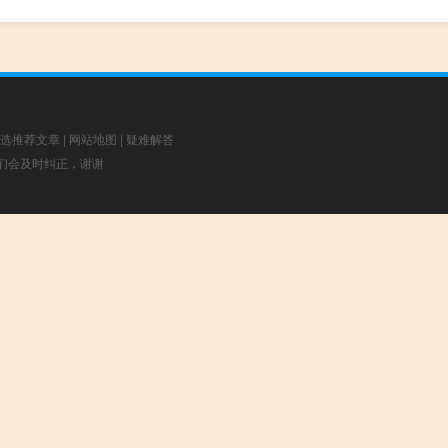
选推荐文章
|
网站地图
|
疑难解答
，我们会及时纠正，谢谢