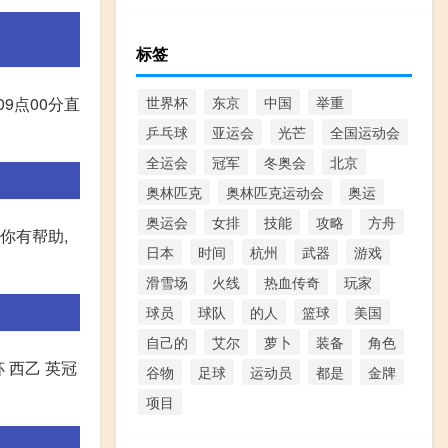
标签
09点00分直
世界杯
东京
中国
举重
乒乓球
亚运会
光芒
全国运动会
全运会
冠军
冬奥会
北京
奥林匹克
奥林匹克运动会
奥运
奥运会
女排
技能
攻略
方舟
你有帮助,
日本
时间
杭州
武器
游戏
滑雪场
火线
热血传奇
玩家
球员
球队
的人
篮球
美国
自己的
艾尔
萝卜
装备
角色
 西乙 英冠
谷物
足球
运动员
都是
金牌
项目