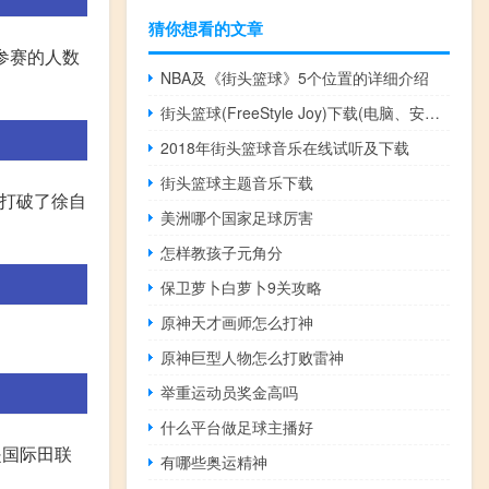
猜你想看的文章
,参赛的人数
NBA及《街头篮球》5个位置的详细介绍
街头篮球(FreeStyle Joy)下载(电脑、安卓和IOS所有版本)
2018年街头篮球音乐在线试听及下载
街头篮球主题音乐下载
举打破了徐自
美洲哪个国家足球厉害
怎样教孩子元角分
保卫萝卜白萝卜9关攻略
原神天才画师怎么打神
。
原神巨型人物怎么打败雷神
举重运动员奖金高吗
什么平台做足球主播好
是国际田联
有哪些奥运精神