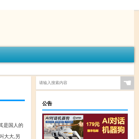
☚
公告
其是国人的
叫大大,另