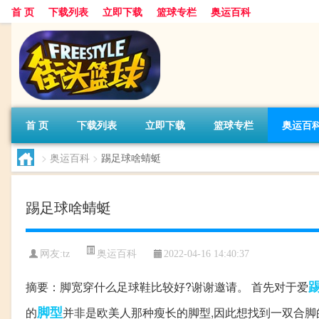
首 页
下载列表
立即下载
篮球专栏
奥运百科
首 页
下载列表
立即下载
篮球专栏
奥运百
>
奥运百科
>
踢足球啥蜻蜓
踢足球啥蜻蜓
奥运百科
网友:tz
2022-04-16 14:40:37
摘要：脚宽穿什么足球鞋比较好?谢谢邀请。 首先对于爱
脚型
的
并非是欧美人那种瘦长的脚型,因此想找到一双合脚