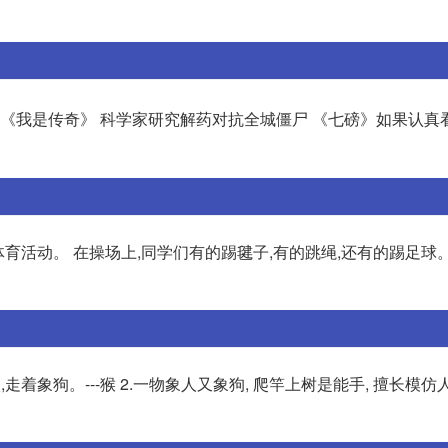
) 《我是传奇》 科学家研究解药对抗全城僵尸 《七磅》如果认真
体育活动。 在操场上,同学们有的踢毽子,有的跳绳,还有的踢足球
走着象狗。---猴 2.一物象人又象狗, 爬竿上树是能手, 擅长模仿人