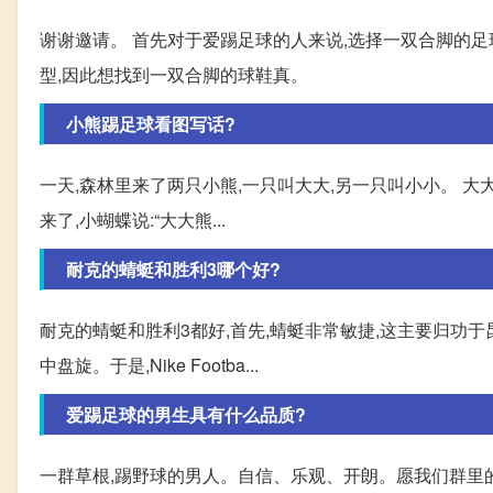
谢谢邀请。 首先对于爱踢足球的人来说,选择一双合脚的
型,因此想找到一双合脚的球鞋真。
小熊踢足球看图写话?
一天,森林里来了两只小熊,一只叫大大,另一只叫小小。 大
来了,小蝴蝶说:“大大熊...
耐克的蜻蜓和胜利3哪个好?
耐克的蜻蜓和胜利3都好,首先,蜻蜓非常敏捷,这主要归功
中盘旋。于是,Nike Footba...
爱踢足球的男生具有什么品质?
一群草根,踢野球的男人。自信、乐观、开朗。愿我们群里的1