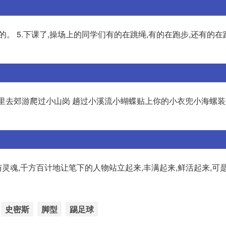
的。 5.下课了,操场上的同学们有的在跳绳,有的在跑步,还有的
朋友假日里去郊游爬过小山岗 趟过小溪流小蝴蝶贴上你的小衣兜小海螺
魂,千方百计地让笔下的人物站立起来,丰满起来,鲜活起来,可
史密斯
脚型
踢足球