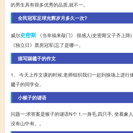
的男生具有很多优秀的品质,就不一。
全民冠军足球光辉岁月多久一次?
史密斯
威尔
《当幸福来敲门》 很感人(史密斯父子齐上阵
《独立日》票房冠军(忘了是哪一。
描写踢毽子的作文
1、 今天上作文课的时候,老师组织我们一起到操场上进行
毽子的同学会。
小猴子的谜语
问题一:求答案是猴子的谜语N个 1.一身毛,四只手, 坐着象人,
没有山中有。。