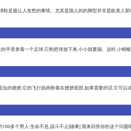
足球鞋是最让人发愁的事情。尤其是国人的的脚型并非是欧美人那
大的手里拿着一个足球,它刚把球放下来,小小就要踢。这时,小蜻
于昆虫的翅膀,它的飞行肌肉附着在翅膀底部,如果需要的话,它可以
00多个男人:生命不息,战斗不止[碰拳] 我来回答你的这个问题