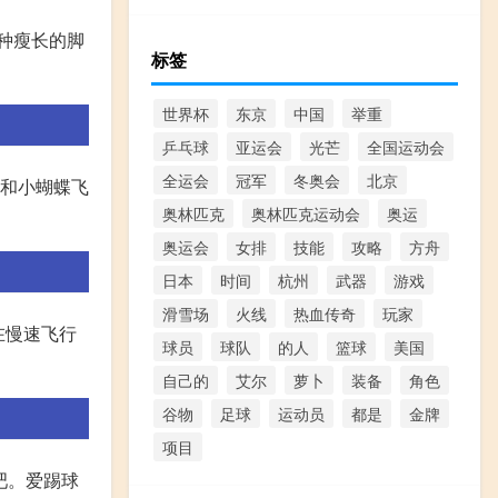
种瘦长的脚
标签
世界杯
东京
中国
举重
乒乓球
亚运会
光芒
全国运动会
全运会
冠军
冬奥会
北京
蜓和小蝴蝶飞
奥林匹克
奥林匹克运动会
奥运
奥运会
女排
技能
攻略
方舟
日本
时间
杭州
武器
游戏
滑雪场
火线
热血传奇
玩家
在慢速飞行
球员
球队
的人
篮球
美国
自己的
艾尔
萝卜
装备
角色
谷物
足球
运动员
都是
金牌
项目
吧。爱踢球