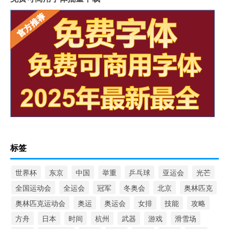
标签
世界杯
东京
中国
举重
乒乓球
亚运会
光芒
全国运动会
全运会
冠军
冬奥会
北京
奥林匹克
奥林匹克运动会
奥运
奥运会
女排
技能
攻略
方舟
日本
时间
杭州
武器
游戏
滑雪场