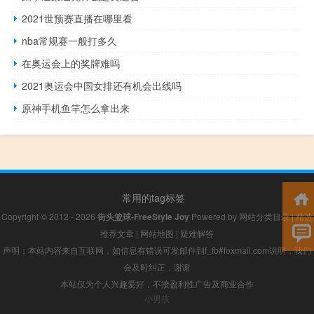
2021世预赛直播在哪里看
nba常规赛一般打多久
在奥运会上的奖牌难吗
2021奥运会中国女排还有机会出线吗
原神手机鱼竿怎么拿出来
常用的tag标签
Copyright © 2012 - 2026
街头篮球-FreeStyle Joy
Powered by
网站分类目录
|
精选
推荐文章
|
网站地图
|
疑难解答
声明：本站内容来自互联网，如信息有错误可发邮件到f_fb#foxmail.com说明，我们
会及时纠正，谢谢
本站仅为个人兴趣爱好，不接盈利性广告及商业合作
小男孩