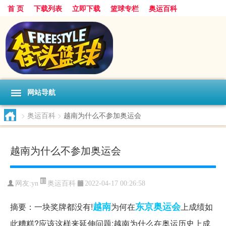
首 页
下载列表
立即下载
篮球专栏
奥运百科
网站导航
>
奥运百科
>
越南为什么不参加奥运会
越南为什么不参加奥运会
奥运百科
网友:yn
2022-04-17 00:26:58
越南
东京
奥运会
摘要：一块奖牌都没有!
为何在
上成绩如
此糟糕?应该这样来延伸问题:越南为什么在奥运历史上成