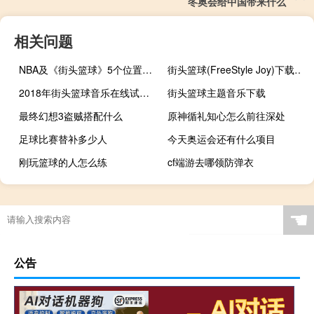
冬奥会给中国带来什么
相关问题
NBA及《街头篮球》5个位置的详细介绍
街头篮球(FreeStyle Joy)下载(电脑、安卓和IOS所有版本)
2018年街头篮球音乐在线试听及下载
街头篮球主题音乐下载
最终幻想3盗贼搭配什么
原神循礼知心怎么前往深处
足球比赛替补多少人
今天奥运会还有什么项目
刚玩篮球的人怎么练
cf端游去哪领防弹衣
举重49公斤是多少斤
Domain4.3明小子注入工具 绿色免费版（Domain4.3明小子注入工具 绿色免费版功能简介）
艾尔登法环增加技能格子
奥运会火炬是真火吗
☚
公告