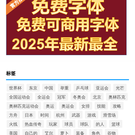
标签
世界杯
东京
中国
举重
乒乓球
亚运会
光芒
全国运动会
全运会
冠军
冬奥会
北京
奥林匹克
奥林匹克运动会
奥运
奥运会
女排
技能
攻略
方舟
日本
时间
杭州
武器
游戏
滑雪场
火线
热血传奇
玩家
球员
球队
的人
篮球
美国
自己的
艾尔
萝卜
装备
角色
谷物