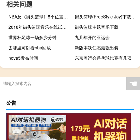
相关问题
NBA及《街头篮球》5个位置的详细介绍
街头篮球(FreeStyle Joy)下载(电脑、安卓和IOS所有版本)
2018年街头篮球音乐在线试听及下载
街头篮球主题音乐下载
世界杯足球一场多少分钟
九几年开的亚运会
去哪里可以看nba回放
新版本狄仁杰最强出装
nova5发布时间
东京奥运会乒乓球比赛有几项
男子举重有多少个级别
2016奥运会柔道项目有几个
csol怎么显示延迟
单板滑雪需要准备什么
☚
公告