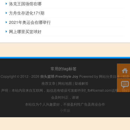
洛克王国场馆在哪
方舟生存进化171期
2021年奥运会在哪举行
网上哪里买篮球好
常用的tag标签
Copyright © 2012 - 2026
街头篮球-FreeStyle Joy
Powered by
网站分类目录
|
精选
推荐文章
|
网站地图
|
疑难解答
声明：本站内容来自互联网，如信息有错误可发邮件到f_fb#foxmail.com说明，我们
会及时纠正，谢谢
本站仅为个人兴趣爱好，不接盈利性广告及商业合作
小男孩