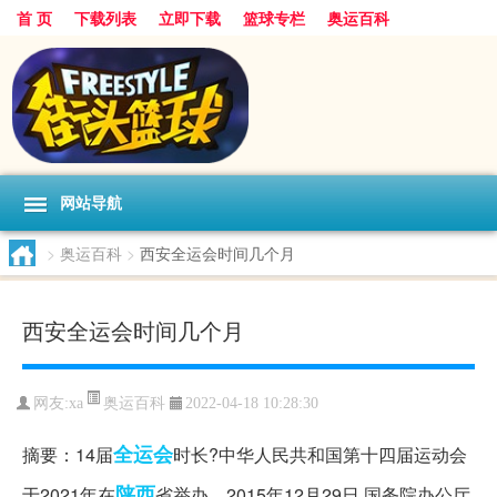
首 页
下载列表
立即下载
篮球专栏
奥运百科
网站导航
>
奥运百科
>
西安全运会时间几个月
西安全运会时间几个月
奥运百科
网友:xa
2022-04-18 10:28:30
全运会
摘要：14届
时长?中华人民共和国第十四届运动会
陕西
于2021年在
省举办。2015年12月29日,国务院办公厅