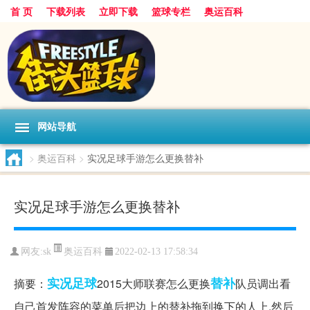
首 页
下载列表
立即下载
篮球专栏
奥运百科
网站导航
>
奥运百科
>
实况足球手游怎么更换替补
实况足球手游怎么更换替补
奥运百科
网友:sk
2022-02-13 17:58:34
实况足球
替补
摘要：
2015大师联赛怎么更换
队员调出看
自己首发阵容的菜单后把边上的替补拖到换下的人上,然后