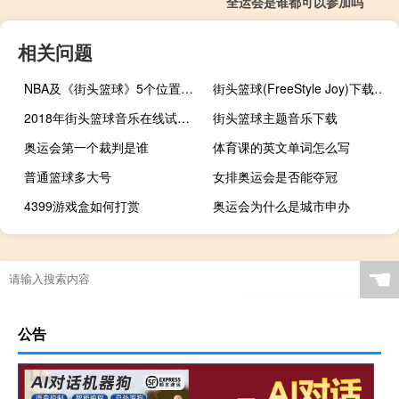
全运会是谁都可以参加吗
相关问题
NBA及《街头篮球》5个位置的详细介绍
街头篮球(FreeStyle Joy)下载(电脑、安卓和IOS所有版本)
2018年街头篮球音乐在线试听及下载
街头篮球主题音乐下载
奥运会第一个裁判是谁
体育课的英文单词怎么写
普通篮球多大号
女排奥运会是否能夺冠
4399游戏盒如何打赏
奥运会为什么是城市申办
驼子哥原神怎么打
周医生光波康复理疗仪有效吗（周医生光波康复理疗仪）
艾尔登法环啜泣半岛在哪
“误游紫宫朱府”的出处是哪里
☚
公告