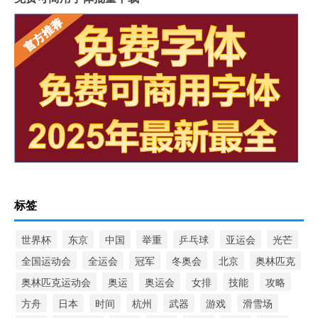
标签
世界杯
东京
中国
举重
乒乓球
亚运会
光芒
全国运动会
全运会
冠军
冬奥会
北京
奥林匹克
奥林匹克运动会
奥运
奥运会
女排
技能
攻略
方舟
日本
时间
杭州
武器
游戏
滑雪场