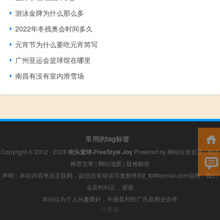
游泳金牌为什么那么多
2022年冬残奥会时间多久
元宵节为什么要吃元宵简写
广州亚运会篮球馆在哪里
南昌有没有室内滑雪场
常用的tag标签
Copyright © 2012 - 2026
街头篮球-FreeStyle Joy
Powered by
网站分类目录
|
精选
推荐文章
|
网站地图
|
疑难解答
声明：本站内容来自互联网，如信息有错误可发邮件到f_fb#foxmail.com说明，我们
会及时纠正，谢谢
本站仅为个人兴趣爱好，不接盈利性广告及商业合作
小男孩