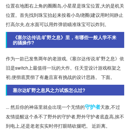
位置在地图右上角的圈圈岛,小星星是珠宝位置,大的是机关
位置。首先找到珠宝抬起来按着小岛绕圈(建议用时间静止
打高尔夫,在水面可以用炸弹箭瞄准珠宝可以炸到。
《塞尔达传说:旷野之息》里，有哪些一般人学不来
的骚操作?
作为一款已发售两年的老游戏,《塞尔达传说:旷野之息》依
旧是switch上最值得一玩的大作。任天堂设计游戏框架之
初,便彻底贯彻了有趣且富有挑战的设计思路。 下面。
塞尔达旷野之息风之力试炼怎么过?
守护者
... 然后你的神庙里就会出现一个无情的
天敌,不过
友情提醒这个杀不了野外的守护者,野外守护者底盘高,挨不
到电上,还是老老实实时停打眼睛砍腿吧。 近距离。