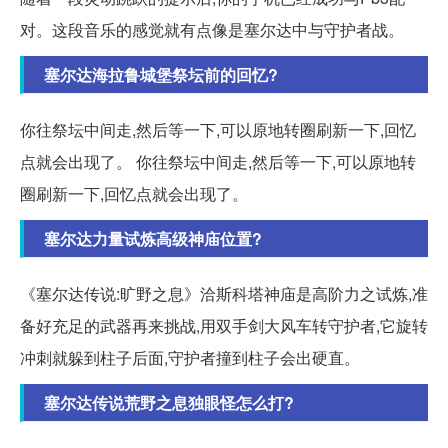
对。这段音乐的感觉就有点像是塞尔达中与守护者战。
塞尔达海拉鲁城堡祭坛前的回忆?
你往祭坛中间走,然后等一下,可以原地转圈刷新一下,回忆
点就会出现了。 你往祭坛中间走,然后等一下,可以原地转
圈刷新一下,回忆点就会出现了。
塞尔达力量试炼高级神庙位置?
《塞尔达传说:旷野之息》洽斯科塔神庙是高阶力之试炼,准
备好充足的武器再来挑战,用双手剑大风车转守护者,它旋转
冲刺就躲到柱子后面,守护者撞到柱子会出硬直。
塞尔达传说荒野之息独眼怪怎么打?