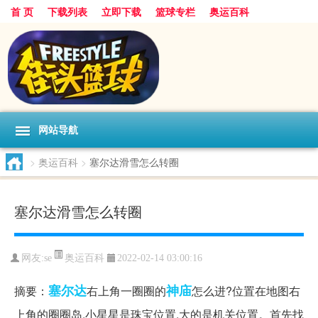
首 页
下载列表
立即下载
篮球专栏
奥运百科
网站导航
>
奥运百科
>
塞尔达滑雪怎么转圈
塞尔达滑雪怎么转圈
奥运百科
网友:se
2022-02-14 03:00:16
塞尔达
神庙
摘要：
右上角一圈圈的
怎么进?位置在地图右
上角的圈圈岛,小星星是珠宝位置,大的是机关位置。首先找