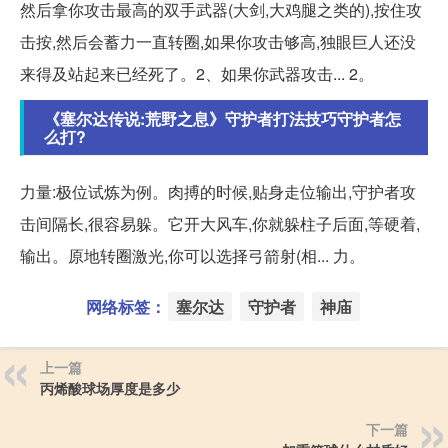
然后拿你攻击最高的双手武器(大剑,大鸡腿之类的),按住攻
击按,然后会蓄力一直转圈,如果你攻击够高,独眼巨人还没
来得及站起来已经死了。2、如果你武器攻击... 2。
《塞尔达传说:荒野之息》守护者打法技巧守护者怎
么打?
力量:极位试炼为例。肉搏的时候,贴身走位输出,守护者攻
击间隔长,很容易躲。它开大风车,你就躲柱子后面,等硬着,
输出。原地转圈激光,你可以选择弓箭射(相... 力。
网络标签：
塞尔达
守护者
神庙
上一篇
丙烯酸球场厚度是多少
下一篇