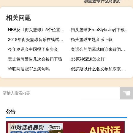
加重篮球什么材质好
相关问题
NBA及《街头篮球》5个位置的详细介绍
街头篮球(FreeStyle Joy)下载(电脑、安卓和IOS所有版本)
2018年街头篮球音乐在线试听及下载
街头篮球主题音乐下载
今年奥运会中国得了多少金
奥运会的闭幕式由谁来致闭幕词
竞走黄牌警告几次会被罚下场
35原神深渊怎么打
蝉联两届冠军是病句吗
俄罗斯以什么名义参加东京奥运会
全运会得第一能进国家队吗
奥运会乒乓球为啥中国队对打
实况足球抽到的球员怎么上场
什么软件看奥运会直播
☚
公告