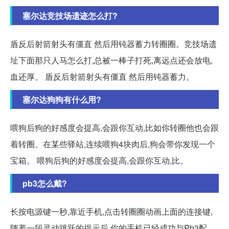
塞尔达竞技场遗迹怎么打?
盾反后射箭射头有僵直 然后用钝器蓄力转圈圈。竞技场遗
址下面那只人马怎么打,总被一棒子打死,离远点还会放电,
血还厚。 盾反后射箭射头有僵直 然后用钝器蓄力。
塞尔达狗狗有什么用?
喂狗后狗的好感度会提高,会跟你互动,比如你转圈他也会跟
着转圈。在某些驿站,连续喂狗4块肉后,狗会带你发现一个
宝箱。 喂狗后狗的好感度会提高,会跟你互动,比。
pb3怎么戴?
长按电源键一秒,靠近手机,点击转圈圈动画上面的连接键,
随着一段灵动跳跃的提示后,你的手机已经成功与Pb3配