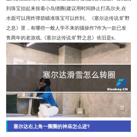
到珠宝抬起来按着小岛绕圈(建议用时间静止打高尔夫,在
水面可以用炸弹箭瞄准珠宝可以炸到。《塞尔达传说:旷野
之息》里，有哪些一般人学不来的骚操作?作为一款已发
售两年的老游戏,《塞尔达传说:旷野之息》依旧是s。
塞尔达右上角一圈圈的神庙怎么进?