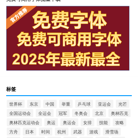
标签
世界杯
东京
中国
举重
乒乓球
亚运会
光芒
全国运动会
全运会
冠军
冬奥会
北京
奥林匹克
奥林匹克运动会
奥运
奥运会
女排
技能
攻略
方舟
日本
时间
杭州
武器
游戏
滑雪场