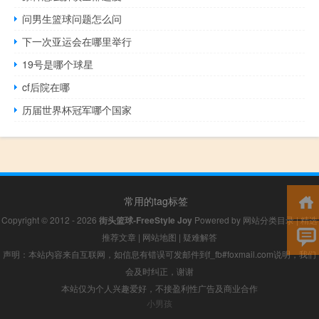
问男生篮球问题怎么问
下一次亚运会在哪里举行
19号是哪个球星
cf后院在哪
历届世界杯冠军哪个国家
常用的tag标签
Copyright © 2012 - 2026
街头篮球-FreeStyle Joy
Powered by
网站分类目录
|
精选
推荐文章
|
网站地图
|
疑难解答
声明：本站内容来自互联网，如信息有错误可发邮件到f_fb#foxmail.com说明，我们
会及时纠正，谢谢
本站仅为个人兴趣爱好，不接盈利性广告及商业合作
小男孩