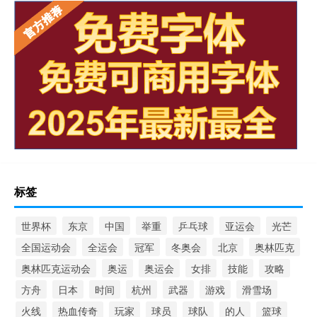
标签
世界杯
东京
中国
举重
乒乓球
亚运会
光芒
全国运动会
全运会
冠军
冬奥会
北京
奥林匹克
奥林匹克运动会
奥运
奥运会
女排
技能
攻略
方舟
日本
时间
杭州
武器
游戏
滑雪场
火线
热血传奇
玩家
球员
球队
的人
篮球