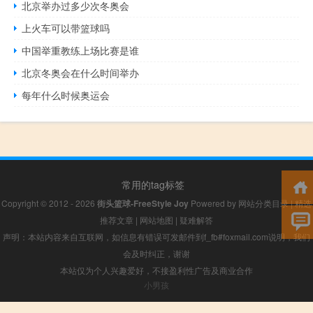
北京举办过多少次冬奥会
上火车可以带篮球吗
中国举重教练上场比赛是谁
北京冬奥会在什么时间举办
每年什么时候奥运会
常用的tag标签
Copyright © 2012 - 2026
街头篮球-FreeStyle Joy
Powered by
网站分类目录
|
精选
推荐文章
|
网站地图
|
疑难解答
声明：本站内容来自互联网，如信息有错误可发邮件到f_fb#foxmail.com说明，我们
会及时纠正，谢谢
本站仅为个人兴趣爱好，不接盈利性广告及商业合作
小男孩