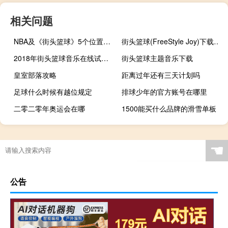
相关问题
NBA及《街头篮球》5个位置的详细介绍
街头篮球(FreeStyle Joy)下载(电脑、安卓和IOS所有版本)
2018年街头篮球音乐在线试听及下载
街头篮球主题音乐下载
皇室部落攻略
距离过年还有三天计划吗
足球什么时候有越位规定
排球少年的官方账号在哪里
二零二零年奥运会在哪
1500能买什么品牌的滑雪单板
大二武术学什么
艾尔登法环太阳等级
滑雪几岁可以学了
什么是足球运动损伤
☚
公告