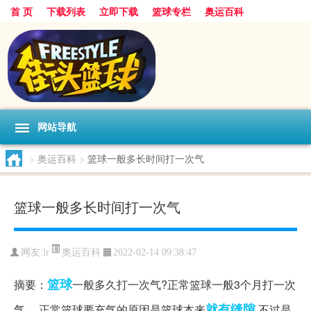
首 页
下载列表
立即下载
篮球专栏
奥运百科
网站导航
>
奥运百科
>
篮球一般多长时间打一次气
篮球一般多长时间打一次气
奥运百科
网友:lr
2022-02-14 09:38:47
篮球
摘要：
一般多久打一次气?正常篮球一般3个月打一次
就有
缝隙
气。 正常篮球要充气的原因是篮球本来
,不过是