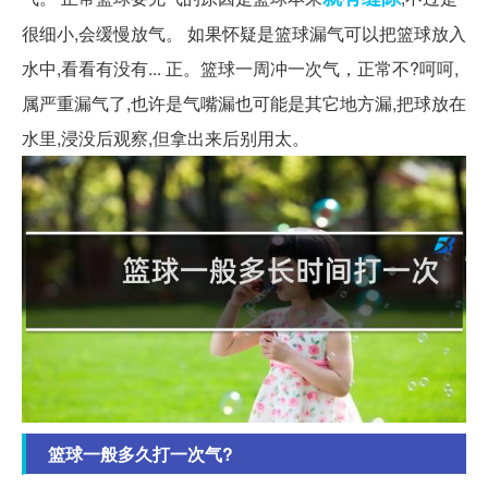
很细小,会缓慢放气。 如果怀疑是篮球漏气可以把篮球放入
水中,看看有没有... 正。篮球一周冲一次气，正常不?呵呵,
属严重漏气了,也许是气嘴漏也可能是其它地方漏,把球放在
水里,浸没后观察,但拿出来后别用太。
篮球一般多久打一次气?