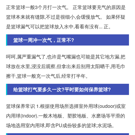
正常篮球一般3个月打一次气。 正常篮球要充气的原因是
篮球本来就有缝隙,不过是很细小,会缓慢放气。 如果怀疑
是篮球漏气可以把篮球放入水中,看看有没有... 正。
篮球一周冲一次气，正常不?
呵呵,属严重漏气了,也许是气嘴漏也可能是其它地方漏,把
球放在水里,浸没后观察,但拿出来后别用太阳晒干,用毛巾
擦干,篮球一般充一次气后,经常打半年。
给篮球打气要多久一次?平时要如何保养篮球?
篮球保养常识 1.根据使用场所选择室外用球(oudoor)或室
内用球(indoor).一般木地板、塑胶地板、水磨场等平滑的
场地选用室内用球,即含PU成份较多的篮球;水泥场。