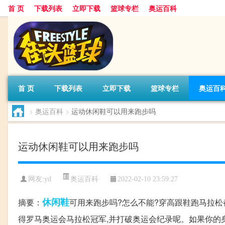
首 页
下载列表
立即下载
篮球专栏
奥运百科
首 页
下载列表
立即下载
篮球专栏
奥运百
>
奥运百科
>
运动休闲鞋可以用来跑步吗
运动休闲鞋可以用来跑步吗
奥运百科
网友:yd
2022-02-10 23:59:27
休闲鞋
摘要：
可用来跑步吗?怎么不能?穿高跟鞋跑马拉松都
得罗马奥运会马拉松冠军,并打破奥运会纪录呢。如果你的