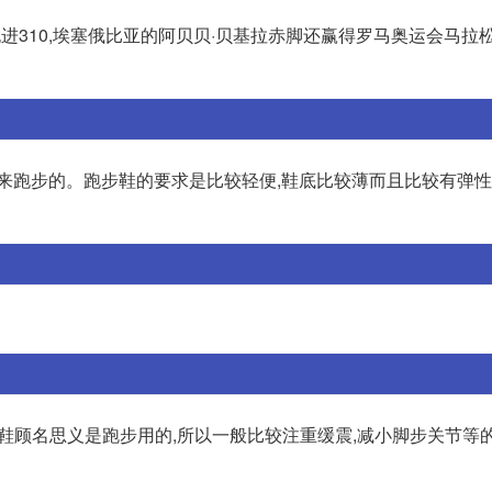
进310,埃塞俄比亚的阿贝贝·贝基拉赤脚还赢得罗马奥运会马拉松
用来跑步的。跑步鞋的要求是比较轻便,鞋底比较薄而且比较有弹
跑鞋顾名思义是跑步用的,所以一般比较注重缓震,减小脚步关节等