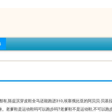
科
有,陈盆滨穿皮鞋全马还能跑进310,埃塞俄比亚的阿贝贝·贝基
身。老爹鞋是运动鞋吗可以跑步吗?老爹鞋不是运动鞋,不可以跑步