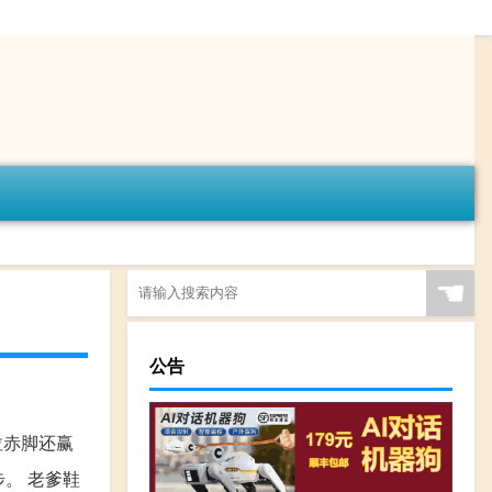
☚
公告
拉赤脚还赢
。 老爹鞋