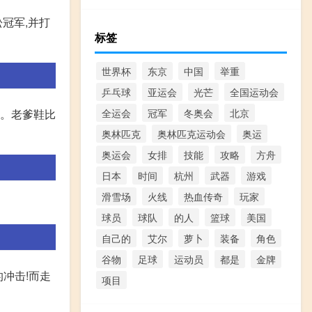
冠军,并打
标签
世界杯
东京
中国
举重
乒乓球
亚运会
光芒
全国运动会
性。老爹鞋比
全运会
冠军
冬奥会
北京
奥林匹克
奥林匹克运动会
奥运
奥运会
女排
技能
攻略
方舟
日本
时间
杭州
武器
游戏
滑雪场
火线
热血传奇
玩家
球员
球队
的人
篮球
美国
自己的
艾尔
萝卜
装备
角色
谷物
足球
运动员
都是
金牌
的冲击!而走
项目