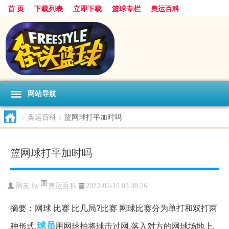
首 页
下载列表
立即下载
篮球专栏
奥运百科
网站导航
>
奥运百科
>
篮网球打平加时吗
篮网球打平加时吗
奥运百科
网友:lw
2022-02-15 03:48:26
摘要：网球 比赛 比几局?比赛 网球比赛分为单打和双打两
球员
种形式.
用网球拍将球击过网,落入对方的网球场地上.