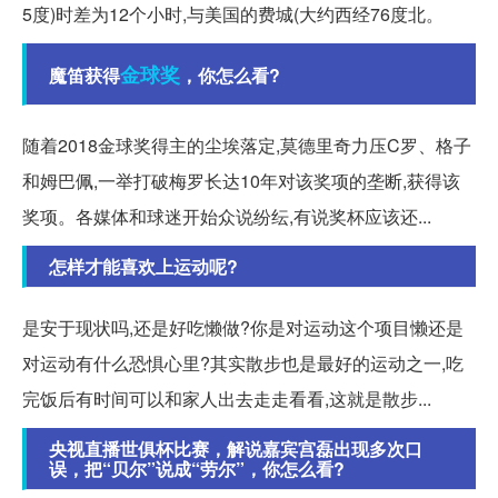
5度)时差为12个小时,与美国的费城(大约西经76度北。
金球奖
魔笛获得
，你怎么看?
随着2018金球奖得主的尘埃落定,莫德里奇力压C罗、格子
和姆巴佩,一举打破梅罗长达10年对该奖项的垄断,获得该
奖项。各媒体和球迷开始众说纷纭,有说奖杯应该还...
怎样才能喜欢上运动呢?
是安于现状吗,还是好吃懒做?你是对运动这个项目懒还是
对运动有什么恐惧心里?其实散步也是最好的运动之一,吃
完饭后有时间可以和家人出去走走看看,这就是散步...
央视直播世俱杯比赛，解说嘉宾宫磊出现多次口
误，把“贝尔”说成“劳尔”，你怎么看?