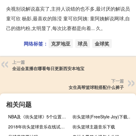
央视别说解说嘉宾了,主持人说错的也不多,最讨厌的解说员
童可欣 杨影,最喜欢的陈滢 童可欣阿姨: 童阿姨解说网球,自
己的德约粉,太明显了,每次比赛都是向着... 久。
网络标签：
克罗地亚
球员
金球奖
上一篇
全运会直播在哪看每日更新西安本地宝
下一篇
女生高帮篮球鞋搭配什么裤子
相关问题
NBA及《街头篮球》5个位置的详细介绍
街头篮球(FreeStyle Joy)下载(电脑、安卓和IOS所有版本)
2018年街头篮球音乐在线试听及下载
街头篮球主题音乐下载