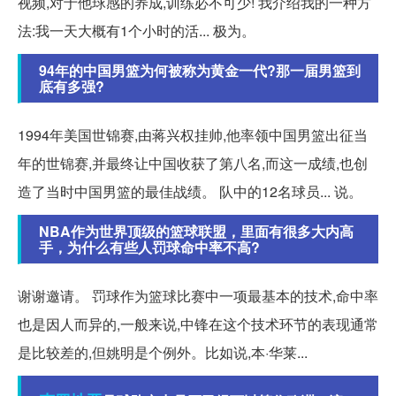
视频,对于他球感的养成,训练必不可少! 我介绍我的一种方
法:我一天大概有1个小时的活... 极为。
94年的中国男篮为何被称为黄金一代?那一届男篮到
底有多强?
1994年美国世锦赛,由蒋兴权挂帅,他率领中国男篮出征当
年的世锦赛,并最终让中国收获了第八名,而这一成绩,也创
造了当时中国男篮的最佳战绩。 队中的12名球员... 说。
NBA作为世界顶级的篮球联盟，里面有很多大内高
手，为什么有些人罚球命中率不高?
谢谢邀请。 罚球作为篮球比赛中一项最基本的技术,命中率
也是因人而异的,一般来说,中锋在这个技术环节的表现通常
是比较差的,但姚明是个例外。比如说,本·华莱...