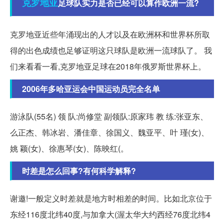
克罗地亚
足球队实力是否已经可以算作欧洲一流?
克罗地亚近些年涌现出的人才以及在欧洲杯和世界杯所取
得的出色成绩也足够证明这只球队是欧洲一流球队了。 我
们来看看一看,克罗地亚足球在2018年俄罗斯世界杯上。
2006年多哈亚运会中国运动员完全名单
游泳队(55名) 领 队:尚修堂 副领队:原家玮 教 练:张亚东、
么正杰、韩冰岩、潘佳章、徐国义、魏亚平、叶 瑾(女)、
姚 颖(女)、徐惠琴(女)、陈映红(。
时差是怎么回事?有何科学解释?
谢邀!一般定义时差就是地方时相差的时间。比如北京位于
东经116度北纬40度,与加拿大(渥太华大约西经76度北纬4