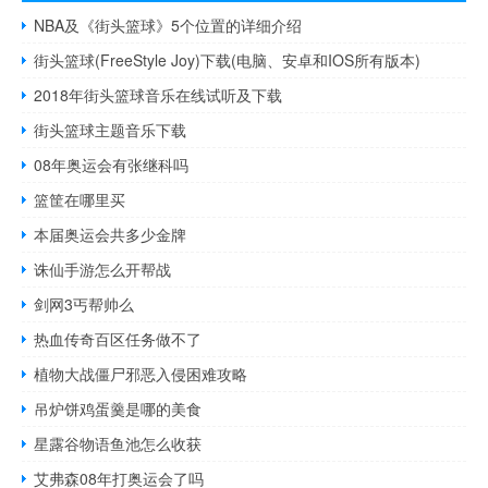
NBA及《街头篮球》5个位置的详细介绍
街头篮球(FreeStyle Joy)下载(电脑、安卓和IOS所有版本)
2018年街头篮球音乐在线试听及下载
街头篮球主题音乐下载
08年奥运会有张继科吗
篮筐在哪里买
本届奥运会共多少金牌
诛仙手游怎么开帮战
剑网3丐帮帅么
热血传奇百区任务做不了
植物大战僵尸邪恶入侵困难攻略
吊炉饼鸡蛋羹是哪的美食
星露谷物语鱼池怎么收获
艾弗森08年打奥运会了吗