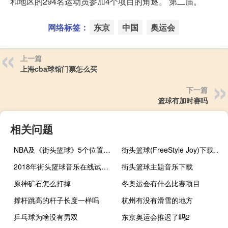
和地区的294名运动员参加4个项目的角逐。 第二届。
网络标签：
东京
中国
奥运会
上一篇
上海cba球馆门票怎么买
下一篇
篮球有加时赛吗
相关问题
NBA及《街头篮球》5个位置的详细介绍
街头篮球(FreeStyle Joy)下载(电脑、安卓和IOS所有版本)
2018年街头篮球音乐在线试听及下载
街头篮球主题音乐下载
原神矿石怎么打掉
冬奥运会有什么比赛项目
撑杆跳高的杆子长度一样吗
杭州有没有滑雪的地方
乒乓球为啥没有男双
东京奥运会推迟了吗2