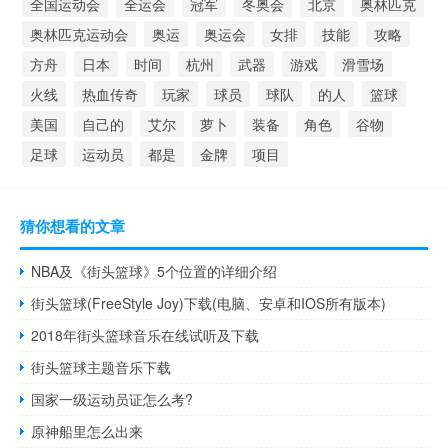
全国运动会
全运会
冠军
冬奥会
北京
奥林匹克
奥林匹克运动会
奥运
奥运会
女排
技能
攻略
方舟
日本
时间
杭州
武器
游戏
滑雪场
火线
热血传奇
玩家
球员
球队
的人
篮球
美国
自己的
艾尔
萝卜
装备
角色
谷物
足球
运动员
都是
金牌
项目
猜你想看的文章
NBA及《街头篮球》5个位置的详细介绍
街头篮球(FreeStyle Joy)下载(电脑、安卓和IOS所有版本)
2018年街头篮球音乐在线试听及下载
街头篮球主题音乐下载
国家一级运动员证怎么考?
原神船里怎么出来