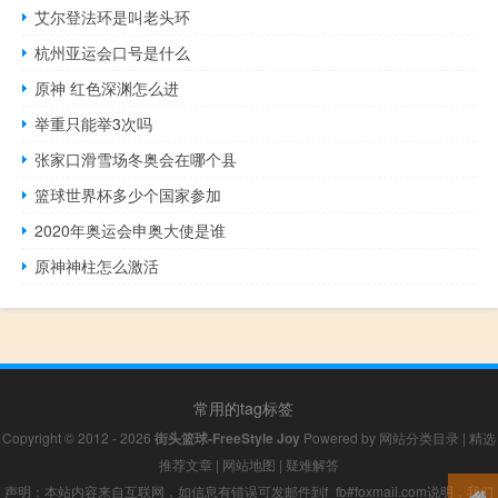
艾尔登法环是叫老头环
杭州亚运会口号是什么
原神 红色深渊怎么进
举重只能举3次吗
张家口滑雪场冬奥会在哪个县
篮球世界杯多少个国家参加
2020年奥运会申奥大使是谁
原神神柱怎么激活
常用的tag标签
Copyright © 2012 - 2026
街头篮球-FreeStyle Joy
Powered by
网站分类目录
|
精选
推荐文章
|
网站地图
|
疑难解答
声明：本站内容来自互联网，如信息有错误可发邮件到f_fb#foxmail.com说明，我们