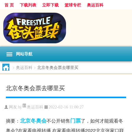
首 页
下载列表
立即下载
篮球专栏
奥运百科
网站导航
>
奥运百科
>
北京冬奥会票去哪里买
北京冬奥会票去哪里买
奥运百科
网友:bj
2022-02-16 11:00:27
北京
冬奥会
门票
摘要：
不公开销售
了，如何才能观看冬
奥会?在家看电视转播 在家看电视转播2022北京张家口联