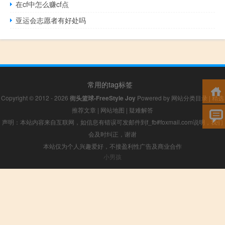
在cf中怎么赚cf点
亚运会志愿者有好处吗
常用的tag标签
Copyright © 2012 - 2026
街头篮球-FreeStyle Joy
Powered by
网站分类目录
|
精选
推荐文章
|
网站地图
|
疑难解答
声明：本站内容来自互联网，如信息有错误可发邮件到f_fb#foxmail.com说明，我们
会及时纠正，谢谢
本站仅为个人兴趣爱好，不接盈利性广告及商业合作
小男孩