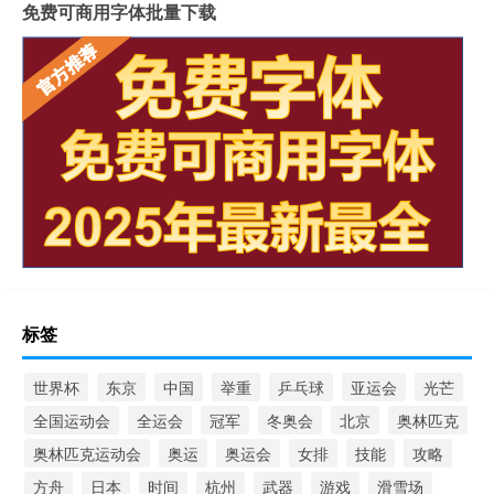
免费可商用字体批量下载
标签
世界杯
东京
中国
举重
乒乓球
亚运会
光芒
全国运动会
全运会
冠军
冬奥会
北京
奥林匹克
奥林匹克运动会
奥运
奥运会
女排
技能
攻略
方舟
日本
时间
杭州
武器
游戏
滑雪场