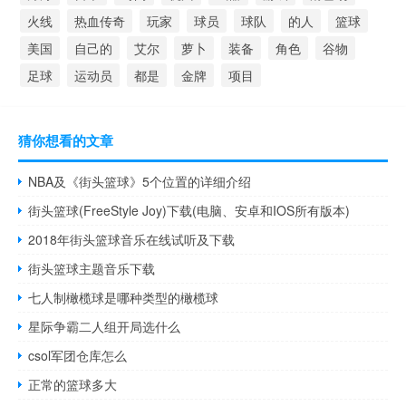
火线
热血传奇
玩家
球员
球队
的人
篮球
美国
自己的
艾尔
萝卜
装备
角色
谷物
足球
运动员
都是
金牌
项目
猜你想看的文章
NBA及《街头篮球》5个位置的详细介绍
街头篮球(FreeStyle Joy)下载(电脑、安卓和IOS所有版本)
2018年街头篮球音乐在线试听及下载
街头篮球主题音乐下载
七人制橄榄球是哪种类型的橄榄球
星际争霸二人组开局选什么
csol军团仓库怎么
正常的篮球多大