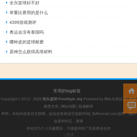
全兴篮球好不好
举重比赛用的是什么
4399游戏测评
奥运会没有泰国吗
哪种皮的篮球耐磨
原神怎么获得高塔材料
常用的tag标签
Copyright © 2012 - 2026
街头篮球-FreeStyle Joy
Powered by
网站分类目录
|
精选
推荐文章
|
网站地图
|
疑难解答
声明：本站内容来自互联网，如信息有错误可发邮件到f_fb#foxmail.com说明，我们
会及时纠正，谢谢
本站仅为个人兴趣爱好，不接盈利性广告及商业合作
小男孩