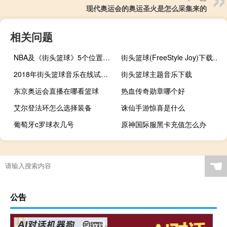
现代奥运会的奥运圣火是怎么采集来的
相关问题
NBA及《街头篮球》5个位置的详细介绍
街头篮球(FreeStyle Joy)下载(电脑、安卓和IOS所有版本)
2018年街头篮球音乐在线试听及下载
街头篮球主题音乐下载
东京奥运会直播在哪看篮球
热血传奇勋章哪个好
艾尔登法环怎么选择装备
诛仙手游惊喜是什么
葡萄牙c罗球衣几号
原神国际服黑卡充值怎么办
奥尼尔参加过几次奥运会
足球队有多少名球员
2021年中国男篮进奥运会了吗
足球从娃娃抓起宣传口号谁说的
☚
公告