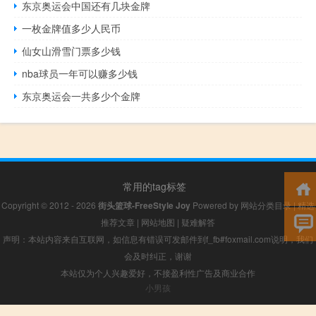
东京奥运会中国还有几块金牌
一枚金牌值多少人民币
仙女山滑雪门票多少钱
nba球员一年可以赚多少钱
东京奥运会一共多少个金牌
常用的tag标签
Copyright © 2012 - 2026
街头篮球-FreeStyle Joy
Powered by
网站分类目录
|
精选
推荐文章
|
网站地图
|
疑难解答
声明：本站内容来自互联网，如信息有错误可发邮件到f_fb#foxmail.com说明，我们
会及时纠正，谢谢
本站仅为个人兴趣爱好，不接盈利性广告及商业合作
小男孩