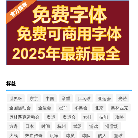
标签
世界杯
东京
中国
举重
乒乓球
亚运会
光芒
全国运动会
全运会
冠军
冬奥会
北京
奥林匹克
奥林匹克运动会
奥运
奥运会
女排
技能
攻略
方舟
日本
时间
杭州
武器
游戏
滑雪场
火线
热血传奇
玩家
球员
球队
的人
篮球