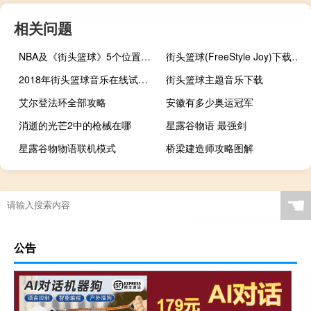
相关问题
NBA及《街头篮球》5个位置的详细介绍
街头篮球(FreeStyle Joy)下载(电脑、安卓和IOS所有版本)
2018年街头篮球音乐在线试听及下载
街头篮球主题音乐下载
艾尔登法环全部攻略
安徽有多少奥运冠军
消逝的光芒2中的枪械在哪
星露谷物语 最强剑
星露谷物物语联机模式
桥梁建造师攻略图解
奥运会跳水可以拿多少块金牌
太阁立志传1攻略
热血传奇龙头怎么出
奖杯或奖牌上写什么
☚
公告