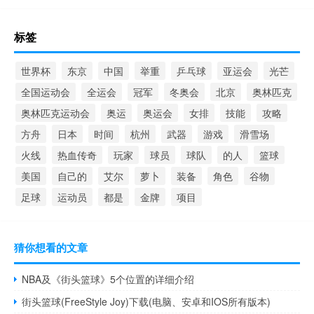
标签
世界杯
东京
中国
举重
乒乓球
亚运会
光芒
全国运动会
全运会
冠军
冬奥会
北京
奥林匹克
奥林匹克运动会
奥运
奥运会
女排
技能
攻略
方舟
日本
时间
杭州
武器
游戏
滑雪场
火线
热血传奇
玩家
球员
球队
的人
篮球
美国
自己的
艾尔
萝卜
装备
角色
谷物
足球
运动员
都是
金牌
项目
猜你想看的文章
NBA及《街头篮球》5个位置的详细介绍
街头篮球(FreeStyle Joy)下载(电脑、安卓和IOS所有版本)