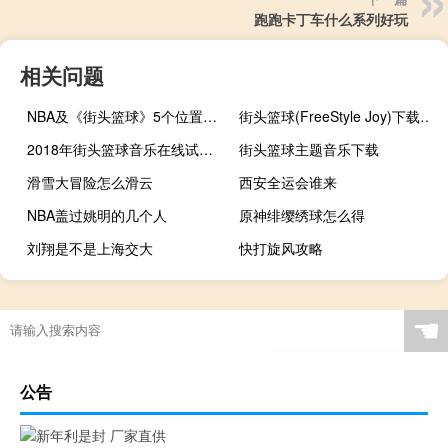
跑跑卡丁车什么系列好玩
相关问题
NBA及《街头篮球》5个位置的详细介绍
街头篮球(FreeStyle Joy)下载(电脑、安卓和IOS所有版本)
2018年街头篮球音乐在线试听及下载
街头篮球主题音乐下载
滑雪大冒险怎么滑云
西安全运会谁来
NBA盖过姚明的几个人
原神绯缨绣球怎么得
刘翔是不是上海交大
快打旋风攻略
2006是哪个国家世界杯
2021全运会有什么项目
上海啥时候举办奥运会?
东京奥运会为什么不好
☚
公告