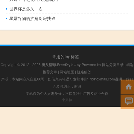
世界杯是多久一次
星露谷物语扩建厨房找谁
常用的tag标签
Copyright © 2012 - 2026
街头篮球-FreeStyle Joy
Powered by
网站分类目录
|
精选
推荐文章
|
网站地图
|
疑难解答
声明：本站内容来自互联网，如信息有错误可发邮件到f_fb#foxmail.com说明，我们
会及时纠正，谢谢
本站仅为个人兴趣爱好，不接盈利性广告及商业合作
小男孩