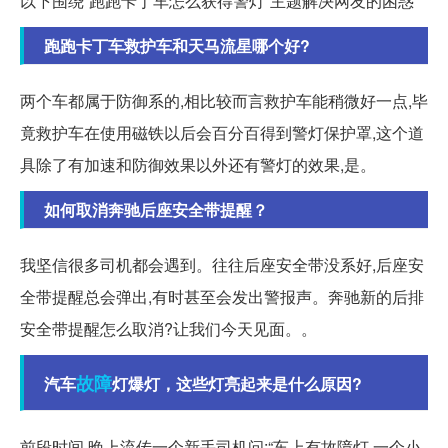
以下围绕“跑跑卡丁车怎么获得警灯”主题解决网友的困惑
跑跑卡丁车救护车和天马流星哪个好?
两个车都属于防御系的,相比较而言救护车能稍微好一点,毕
竟救护车在使用磁铁以后会百分百得到警灯保护罩,这个道
具除了有加速和防御效果以外还有警灯的效果,是。
如何取消奔驰后座安全带提醒？
我坚信很多司机都会遇到。往往后座安全带没系好,后座安
全带提醒总会弹出,有时甚至会发出警报声。奔驰新的后排
安全带提醒怎么取消?让我们今天见面。。
故障
汽车
灯爆灯，这些灯亮起来是什么原因?
前段时间,晚上流传一个新手司机问:“车上有故障灯,一个小