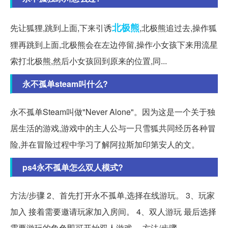
北极熊
先让狐狸,跳到上面,下来引诱
,北极熊追过去,操作狐
狸再跳到上面,北极熊会在左边停留,操作小女孩下来用流星
索打北极熊,然后小女孩回到原来的位置,同...
永不孤单steam叫什么?
永不孤单Steam叫做"Never Alone"。因为这是一个关于独
居生活的游戏,游戏中的主人公与一只雪狐共同经历各种冒
险,并在冒险过程中学习了解阿拉斯加印第安人的文。
ps4永不孤单怎么双人模式?
方法/步骤 2、首先打开永不孤单,选择在线游玩。 3、玩家
加入 接着需要邀请玩家加入房间。 4、双人游玩 最后选择
需要游玩的角色即可开始双人游戏。 方法/步骤 。