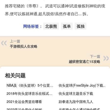
推荐宅猪的《帝尊》。 武道可以通神!武道修炼到神轮的境
界,便可以炼就神通,超凡脱俗!虽然作者自己... 拆。
网络标签：
北极熊
孤单
孤独
上一篇
手游模拟人生攻略
下一篇
越狱密室逃亡15攻略
相关问题
NBA及《街头篮球》5个位置的详细介绍
街头篮球(FreeStyle Joy)下载(电脑、安卓和IOS所有版本)
2018年街头篮球音乐在线试听及下载
街头篮球主题音乐下载
2021全运会男篮在哪看
跆拳道九段中国有几人
2022亚运会是什么时候
元气骑士怎么通过融合模式