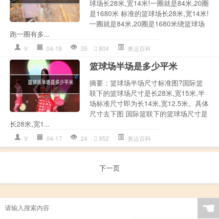
球场长28米,宽14米!一圈就是84米,20圈
是1680米 标准的篮球场长28米,宽14米!
一圈就是84米,20圈是1680米绕篮球场
跑一圈有多...
lr
04-18
35
804
奥运百科
篮球场半场是多少平米
摘要：篮球场半场尺寸标准图?国际篮
联下的篮球场尺寸是长28米,宽15米,半
场标准尺寸即为长14米,宽12.5米。具体
尺寸去下图 国际篮联下的篮球场尺寸是
长28米,宽1...
lr
04-17
24
952
奥运百科
下一页
☚