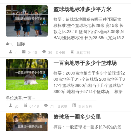
篮球场地标准多少平方米
摘要：篮球场地面积有哪三种?国际篮
联标准:整个篮球场地长28米,宽15米.长
款之比:28:15.篮圈下沿距地面3.05米,N
BA职业比赛标准:长为28.65m,宽为15.2
4m。 国际...
lr
04-18
36
446
奥运百科
一百亩地等于多少个篮球场
摘要：2000亩地相当于多少个篮球场?2
00亩地等于317个篮球场 200亩地等于3
17个篮球场3600亩相当于几个篮球场?
3600亩地相当于5714个篮球场。 根据
单位换算,一亩...
yb
04-18
71
938
奥运百科
篮球场一圈多少公里
摘要：一般篮球场一圈多长?标准的篮