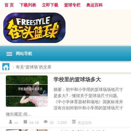
首 页
下载列表
立即下载
篮球专栏
奥运百科
网站导航
>
有关“篮球场”的文章
学校里的篮球场多大
摘要：初中和小学用的篮球场场地尺寸
是多大? - 懂得关于篮球场尺寸问题,
《中小学体育器材和场地》国家标准并
没有分别对初中和小学用的篮球场尺寸
做出规定,但...
xx
04-18
32
255
奥运百科