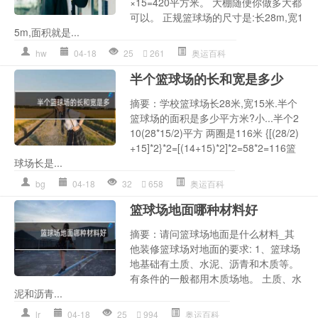
×15=420平方米。 大棚随便你做多大都
可以。 正规篮球场的尺寸是:长28m,宽1
5m,面积就是...
hw
04-18
25
261
奥运百科
半个篮球场的长和宽是多少
摘要：学校篮球场长28米,宽15米.半个
篮球场的面积是多少平方米?小...半个2
10(28*15/2)平方 两圈是116米 {[(28/2)
+15]*2}*2=[(14+15)*2]*2=58*2=116篮
球场长是...
bg
04-18
32
658
奥运百科
篮球场地面哪种材料好
摘要：请问篮球场地面是什么材料_其
他装修篮球场对地面的要求: 1、篮球场
地基础有土质、水泥、沥青和木质等。
有条件的一般都用木质场地。 土质、水
泥和沥青...
lr
04-18
25
994
奥运百科