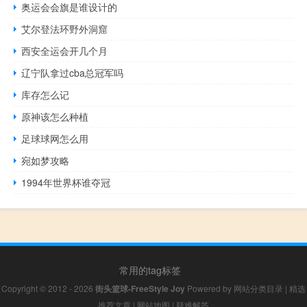
奥运会会旗是谁设计的
艾尔登法环野外洞窟
西安全运会开几个月
辽宁队拿过cba总冠军吗
库存怎么记
原神该怎么种植
足球球网怎么用
宛如梦攻略
1994年世界杯谁夺冠
常用的tag标签
Copyright © 2012 - 2026
街头篮球-FreeStyle Joy
Powered by
网站分类目录
|
精选
推荐文章
|
网站地图
|
疑难解答