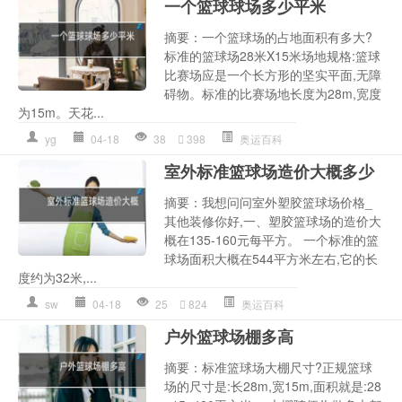
一个篮球球场多少平米
摘要：一个篮球场的占地面积有多大?
标准的篮球场28米X15米场地规格:篮球
比赛场应是一个长方形的坚实平面,无障
碍物。标准的比赛场地长度为28m,宽度
为15m。天花...
yg
04-18
38
398
奥运百科
室外标准篮球场造价大概多少
摘要：我想问问室外塑胶篮球场价格_
其他装修你好,一、塑胶篮球场的造价大
概在135-160元每平方。 一个标准的篮
球场面积大概在544平方米左右,它的长
度约为32米,...
sw
04-18
25
824
奥运百科
户外篮球场棚多高
摘要：标准篮球场大棚尺寸?正规篮球
场的尺寸是:长28m,宽15m,面积就是:28