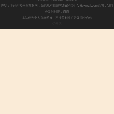
声明：本站内容来自互联网，如信息有错误可发邮件到f_fb#foxmail.com说明，我们
会及时纠正，谢谢
本站仅为个人兴趣爱好，不接盈利性广告及商业合作
小男孩