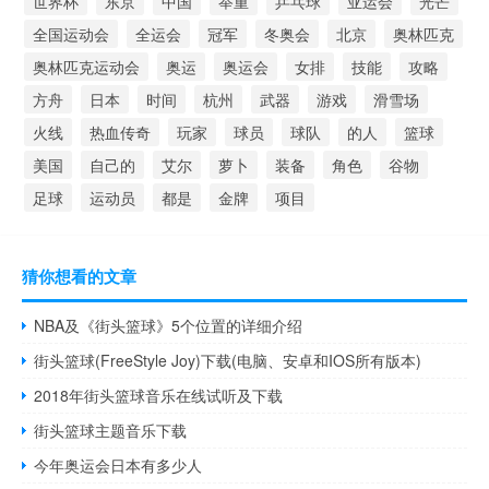
世界杯
东京
中国
举重
乒乓球
亚运会
光芒
全国运动会
全运会
冠军
冬奥会
北京
奥林匹克
奥林匹克运动会
奥运
奥运会
女排
技能
攻略
方舟
日本
时间
杭州
武器
游戏
滑雪场
火线
热血传奇
玩家
球员
球队
的人
篮球
美国
自己的
艾尔
萝卜
装备
角色
谷物
足球
运动员
都是
金牌
项目
猜你想看的文章
NBA及《街头篮球》5个位置的详细介绍
街头篮球(FreeStyle Joy)下载(电脑、安卓和IOS所有版本)
2018年街头篮球音乐在线试听及下载
街头篮球主题音乐下载
今年奥运会日本有多少人