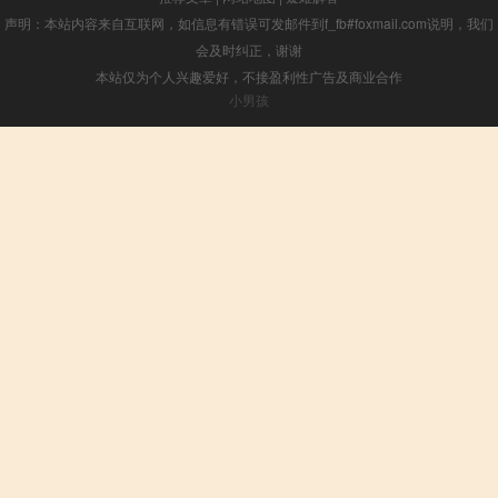
声明：本站内容来自互联网，如信息有错误可发邮件到f_fb#foxmail.com说明，我们
会及时纠正，谢谢
本站仅为个人兴趣爱好，不接盈利性广告及商业合作
小男孩