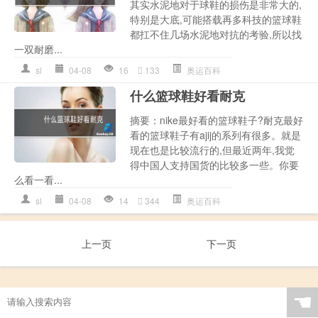
其实水泥地对于球鞋的损伤是非常大的,
特别是大底,可能搭载再多科技的篮球鞋
都扛不住几场水泥地对抗的考验,所以找
一双耐磨...
sl
04-08
16
133
奥运百科
什么篮球鞋好看耐克
摘要：nike最好看的篮球鞋子?耐克最好
看的篮球鞋子有ajij的系列有很多。就是
现在也是比较流行的,但最近两年,我觉
得中国人支持国货的比较多一些。你要
么看一看...
sl
04-08
14
344
奥运百科
上一页
下一页
☚