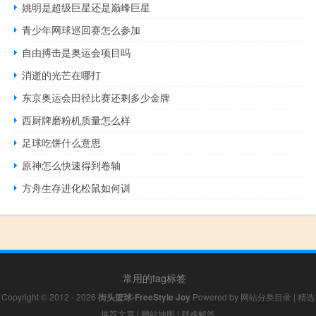
姚明是超级巨星还是巅峰巨星
青少年网球巡回赛怎么参加
自由搏击是奥运会项目吗
消逝的光芒在哪打
东京奥运会田径比赛还剩多少金牌
西厨牌磨粉机质量怎么样
足球吃饼什么意思
原神怎么快速得到卷轴
方舟生存进化松鼠如何训
常用的tag标签
Copyright © 2012 - 2026
街头篮球-FreeStyle Joy
Powered by
网站分类目录
|
精选
推荐文章
|
网站地图
|
疑难解答