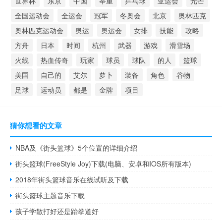
世界杯
东京
中国
举重
乒乓球
亚运会
光芒
全国运动会
全运会
冠军
冬奥会
北京
奥林匹克
奥林匹克运动会
奥运
奥运会
女排
技能
攻略
方舟
日本
时间
杭州
武器
游戏
滑雪场
火线
热血传奇
玩家
球员
球队
的人
篮球
美国
自己的
艾尔
萝卜
装备
角色
谷物
足球
运动员
都是
金牌
项目
猜你想看的文章
NBA及《街头篮球》5个位置的详细介绍
街头篮球(FreeStyle Joy)下载(电脑、安卓和IOS所有版本)
2018年街头篮球音乐在线试听及下载
街头篮球主题音乐下载
孩子学散打好还是跆拳道好