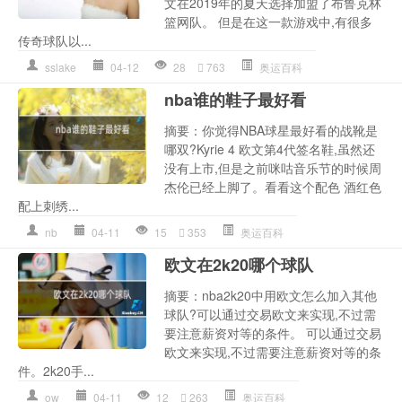
文在2019年的夏天选择加盟了布鲁克林
篮网队。 但是在这一款游戏中,有很多
传奇球队以...
sslake
04-12
28
763
奥运百科
nba谁的鞋子最好看
摘要：你觉得NBA球星最好看的战靴是
哪双?Kyrie 4 欧文第4代签名鞋,虽然还
没有上市,但是之前咪咕音乐节的时候周
杰伦已经上脚了。看看这个配色 酒红色
配上刺绣...
nb
04-11
15
353
奥运百科
欧文在2k20哪个球队
摘要：nba2k20中用欧文怎么加入其他
球队?可以通过交易欧文来实现,不过需
要注意薪资对等的条件。 可以通过交易
欧文来实现,不过需要注意薪资对等的条
件。2k20手...
ow
04-11
12
263
奥运百科