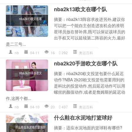
nba2k13欧文在哪个队
摘要：nba2k13阵容求改进另外,建议你
可以把一个能自主创造进攻机会的准明
星球员放在替补席,既可以保证该球员的
出手权又可以延续第二阵容的火力,最好
是二三号...
nb
04-11
16
292
奥运百科
nba2k20手游欧文在哪个队
摘要：nba2k20欧文投篮包要什么延迟
动作?NBA 2k20欧文投篮包需要用到的
是科比的投篮动作,然后延迟动作可以用
螺丝的颜值动作,或者是詹姆斯的延迟动
作,这两个都...
nb
04-10
20
437
奥运百科
什么鞋在水泥地打篮球好
摘要：适应水泥地面的篮球鞋有哪些?