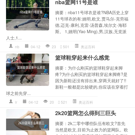
nba篮网11号是谁
摘要：nba11号球衣是谁?NBA历史上穿
11号球衣的有:姚明,欧文,贾马尔-克劳福
德,迈克-康利,克雷-汤普森,埃尔文-海耶
斯。 1,姚明(Yao Ming),男,汉族,无党派
人士,1...
nb
04-12
23
501
奥运百科
篮球鞋穿起来什么感觉
摘要：为什么刚买的篮球鞋穿起来脚
疼?为什么刚买的篮球鞋穿起来脚疼?是
因为新鞋还没有排出来,穿两天就好了!!
新鞋一般都是比较硬的,你应该在穿着打
球之前先穿...
lr
04-12
20
521
奥运百科
2k20篮网怎么得到三巨头
摘要：2k二零中哪些队伍有欧文?首先
当然是欧文,目前为止效力的篮网队。欧