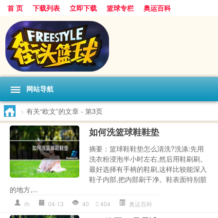
首 页
下载列表
立即下载
篮球专栏
奥运百科
网站导航
>
有关“欧文”的文章
- 第3页
如何洗篮球鞋鞋垫
摘要：篮球鞋鞋垫怎么清洗?洗涤:先用
洗衣粉浸泡半小时左右,然后用鞋刷刷。
最好选择有手柄的鞋刷,这样比较能深入
鞋子内部,把内部刷干净。鞋表面特别脏
的地方,...
rh
04-13
40
404
奥运百科