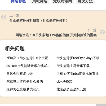
网络标签：
局域网络
无线局域网
解决方法
上一篇
什么是财务分析报告（什么是财务分析）
下一篇
网络资讯：今日头条翻了24倍的估值 开始切割谁的蛋糕
相关问题
NBA及《街头篮球》5个位置的详细介绍
街头篮球(FreeStyle Joy)下载(电脑、安卓和IOS所有版本)
2018年街头篮球音乐在线试听及下载
街头篮球主题音乐下载
奥运会围棋多少天
手机如何看nba直播视频直播
东京奥运奖牌是什么做的
cf冰块模式
原神怎么变成梦境状态
北京残奥会是第几集
篮球比赛几打几
方舟生存进化物品bug
世界杯特辑顾几全文在线观看