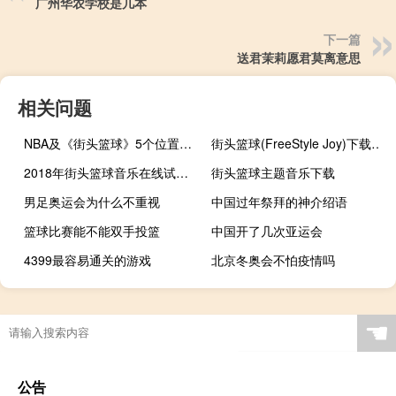
广州华农学校是几本
下一篇
送君茉莉愿君莫离意思
相关问题
NBA及《街头篮球》5个位置的详细介绍
街头篮球(FreeStyle Joy)下载(电脑、安卓和IOS所有版本)
2018年街头篮球音乐在线试听及下载
街头篮球主题音乐下载
男足奥运会为什么不重视
中国过年祭拜的神介绍语
篮球比赛能不能双手投篮
中国开了几次亚运会
4399最容易通关的游戏
北京冬奥会不怕疫情吗
艾尔登法环女武神 水鸟
2021年东京奥运会还开吗
星露谷物语钓鱼最快
足球热帖和手缝有什么区别
☚
公告