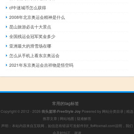
cf中迷城币怎么获得
2008年北京奥运会精神是什么
昆山旅游必去十大景点
全国残运会冠军奖金多少
亚洲最大的滑雪场在哪
怎么从手机上看东京奥运会
2021年东京奥运会吉祥物是悟空吗
常用的tag标签
Copyright © 2012 - 2026
街头篮球-FreeStyle Joy
Powered by
网站分类目录
|
精选
推荐文章
|
网站地图
|
疑难解答
声明：本站内容来自互联网，如信息有错误可发邮件到f_fb#foxmail.com说明，我们
会及时纠正，谢谢