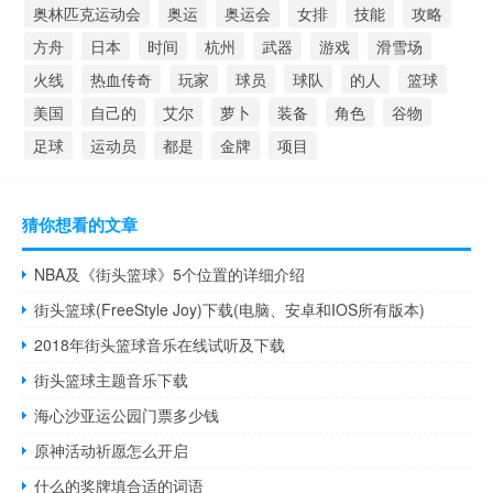
奥林匹克运动会
奥运
奥运会
女排
技能
攻略
方舟
日本
时间
杭州
武器
游戏
滑雪场
火线
热血传奇
玩家
球员
球队
的人
篮球
美国
自己的
艾尔
萝卜
装备
角色
谷物
足球
运动员
都是
金牌
项目
猜你想看的文章
NBA及《街头篮球》5个位置的详细介绍
街头篮球(FreeStyle Joy)下载(电脑、安卓和IOS所有版本)
2018年街头篮球音乐在线试听及下载
街头篮球主题音乐下载
海心沙亚运公园门票多少钱
原神活动祈愿怎么开启
什么的奖牌填合适的词语