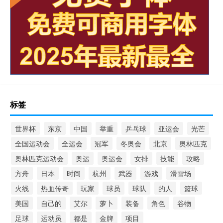
标签
世界杯
东京
中国
举重
乒乓球
亚运会
光芒
全国运动会
全运会
冠军
冬奥会
北京
奥林匹克
奥林匹克运动会
奥运
奥运会
女排
技能
攻略
方舟
日本
时间
杭州
武器
游戏
滑雪场
火线
热血传奇
玩家
球员
球队
的人
篮球
美国
自己的
艾尔
萝卜
装备
角色
谷物
足球
运动员
都是
金牌
项目