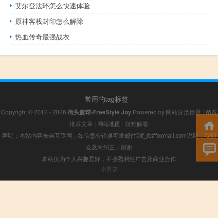
艾尔登法环怎么快速体验
原神客栈封印怎么解除
热血传奇最强战衣
常用的tag标签
Copyright © 2012 - 2026
街头篮球-FreeStyle Joy
Powered by
网站分类目录
|
精选
推荐文章
|
网站地图
|
疑难解答
声明：本站内容来自互联网，如信息有错误可发邮件到f_fb#foxmail.com说明，我们
会及时纠正，谢谢
本站仅为个人兴趣爱好，不接盈利性广告及商业合作
小男孩