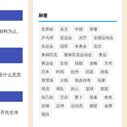
标签
世界杯
东京
中国
举重
材料为止。
乒乓球
亚运会
光芒
全国运动会
全运会
冠军
冬奥会
北京
奥林匹克
奥林匹克运动会
奥运
奥运会
女排
技能
攻略
方舟
日本
时间
杭州
武器
游戏
这句话是什么意思
滑雪场
火线
热血传奇
玩家
球员
球队
的人
篮球
美国
自己的
艾尔
萝卜
装备
角色
谷物
足球
运动员
都是
金牌
到齐先生传
项目