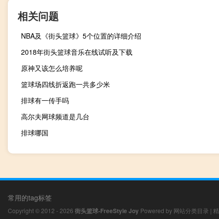
相关问题
NBA及《街头篮球》5个位置的详细介绍
2018年街头篮球音乐在线试听及下载
原神又该怎么培养呢
篮球场四线折返跑一共多少米
排球有一传手吗
高尔夫网球频道是几台
排球哪国
常用的tag标签
Copyright © 2012 - 2026
街头篮球-FreeStyle Joy
Powered by
网站分类目录
|
精