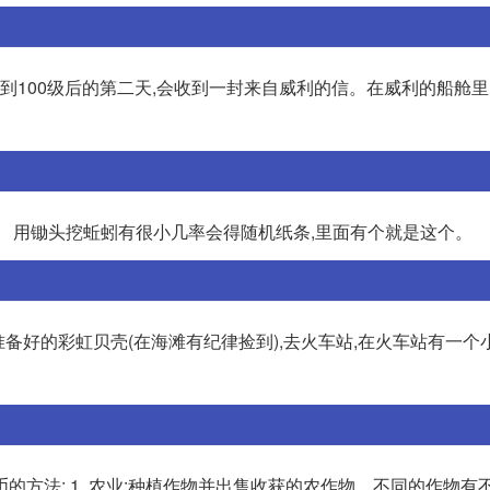
rn达到100级后的第二天,会收到一封来自威利的信。在威利的船舱里
。 用锄头挖蚯蚓有很小几率会得随机纸条,里面有个就是这个。
备好的彩虹贝壳(在海滩有纪律捡到),去火车站,在火车站有一个
的方法: 1. 农业:种植作物并出售收获的农作物。不同的作物有