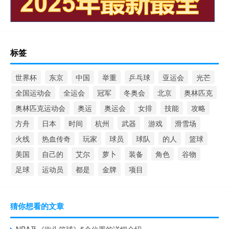
标签
世界杯
东京
中国
举重
乒乓球
亚运会
光芒
全国运动会
全运会
冠军
冬奥会
北京
奥林匹克
奥林匹克运动会
奥运
奥运会
女排
技能
攻略
方舟
日本
时间
杭州
武器
游戏
滑雪场
火线
热血传奇
玩家
球员
球队
的人
篮球
美国
自己的
艾尔
萝卜
装备
角色
谷物
足球
运动员
都是
金牌
项目
猜你想看的文章
NBA及《街头篮球》5个位置的详细介绍