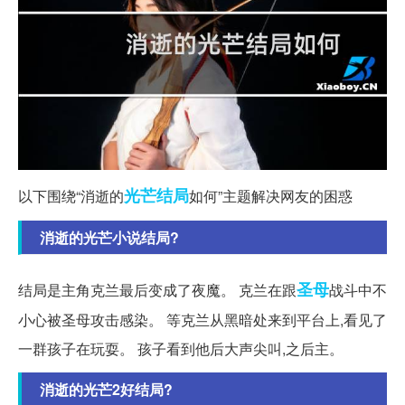
光芒
结局
以下围绕“消逝的
如何”主题解决网友的困惑
消逝的光芒小说结局?
圣母
结局是主角克兰最后变成了夜魔。 克兰在跟
战斗中不
小心被圣母攻击感染。 等克兰从黑暗处来到平台上,看见了
一群孩子在玩耍。 孩子看到他后大声尖叫,之后主。
消逝的光芒2好结局?