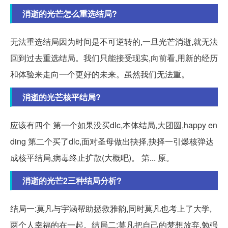
消逝的光芒怎么重选结局?
无法重选结局因为时间是不可逆转的,一旦光芒消逝,就无法
回到过去重选结局。我们只能接受现实,向前看,用新的经历
和体验来走向一个更好的未来。虽然我们无法重。
消逝的光芒核平结局?
应该有四个 第一个如果没买dlc,本体结局,大团圆,happy en
ding 第二个买了dlc,面对圣母做出抉择,抉择一引爆核弹达
成核平结局,病毒终止扩散(大概吧)。 第... 原。
消逝的光芒2三种结局分析?
结局一:莫凡与宇涵帮助拯救雅韵,同时莫凡也考上了大学,
两个人幸福的在一起。结局二:莫凡把自己的梦想放弃,勉强