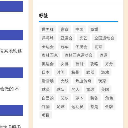
标签
世界杯
东京
中国
举重
乒乓球
亚运会
光芒
全国运动会
全运会
冠军
冬奥会
北京
店搜索地铁逃
奥林匹克
奥林匹克运动会
奥运
奥运会
女排
技能
攻略
方舟
日本
时间
杭州
武器
游戏
滑雪场
火线
热血传奇
玩家
会做的 不
球员
球队
的人
篮球
美国
自己的
艾尔
萝卜
装备
角色
谷物
足球
运动员
都是
金牌
项目
为,B服(B