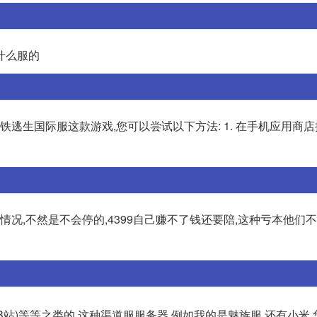
是什么服的
铁逃生国际服这款游戏,您可以尝试以下方法: 1. 在手机应用商
情况,不然是不会停的,4399自己赚不了钱还要陪,这种亏本他们不
(B站)等等之类的 这种渠道服服务器,例如我的是魅族服,还有小米,华