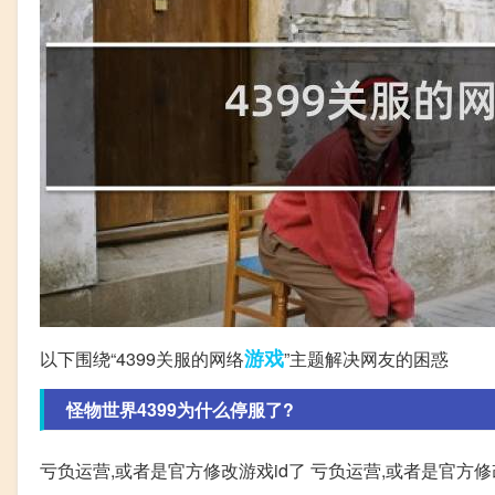
游戏
以下围绕“4399关服的网络
”主题解决网友的困惑
怪物世界4399为什么停服了?
亏负运营,或者是官方修改游戏id了 亏负运营,或者是官方修