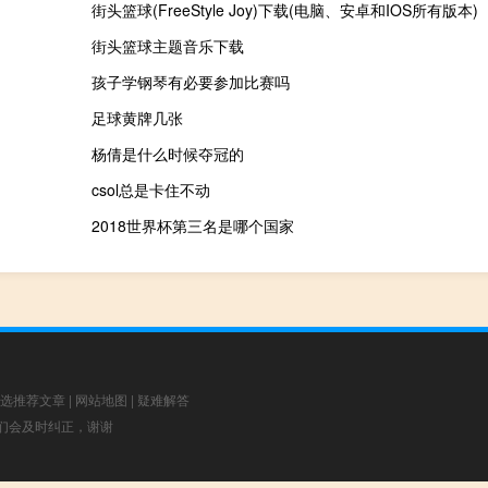
街头篮球(FreeStyle Joy)下载(电脑、安卓和IOS所有版本)
街头篮球主题音乐下载
孩子学钢琴有必要参加比赛吗
足球黄牌几张
杨倩是什么时候夺冠的
csol总是卡住不动
2018世界杯第三名是哪个国家
选推荐文章
|
网站地图
|
疑难解答
，我们会及时纠正，谢谢