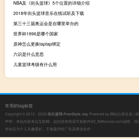
NBA及《街头篮球》5个位置的详细介绍
2018年街头篮球音乐在线试听及下载
第三十三届奥运会是在哪里举办的
世界杯1996是哪个国家
原神怎么更换taptap绑定
六识是什么意思
儿童篮球考级有什么用
常用的tag标签
Copyright © 2012 - 2026
街头篮球-FreeStyle Joy
Powered by
网站分类目录
|
精
声明：本站内容来自互联网，如信息有错误可发邮件到f_fb#foxmail.com说明
本站仅为个人兴趣爱好，不接盈利性广告及商业合作