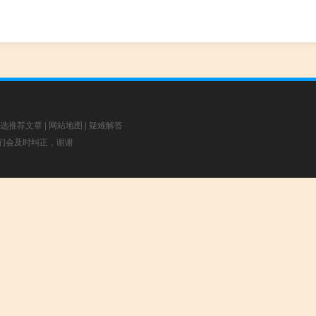
选推荐文章
|
网站地图
|
疑难解答
，我们会及时纠正，谢谢