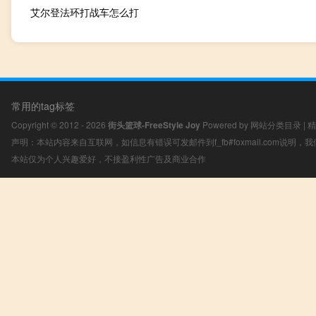
艾尔登法环打战车怎么打
常用的tag标签
Copyright © 2012 - 2026
街头篮球-FreeStyle Joy
Powered by
网站分类目录
|
精
声明：本站内容来自互联网，如信息有错误可发邮件到f_fb#foxmail.com说明
本站仅为个人兴趣爱好，不接盈利性广告及商业合作