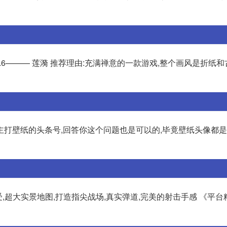
.6——— 莲漪 推荐理由:充满禅意的一款游戏,整个画风是折纸
主打壁纸的头条号,回答你这个问题也是可以的,毕竟壁纸头像都
,超大实景地图,打造指尖战场,真实弹道,完美的射击手感 《平