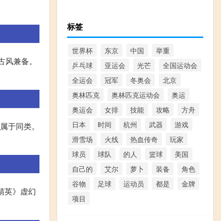
标签
世界杯
东京
中国
举重
和古风兼备。
乒乓球
亚运会
光芒
全国运动会
全运会
冠军
冬奥会
北京
奥林匹克
奥林匹克运动会
奥运
奥运会
女排
技能
攻略
方舟
日本
时间
杭州
武器
游戏
是属于同类。
滑雪场
火线
热血传奇
玩家
球员
球队
的人
篮球
美国
自己的
艾尔
萝卜
装备
角色
谷物
足球
运动员
都是
金牌
台精英》虚幻
项目