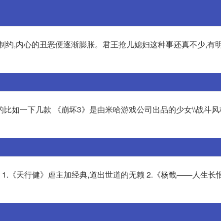
制约,内心的丑恶便逐渐膨胀。君王抢儿媳妇这种事还真不少,有明
比如一下几款 《崩坏3》是由米哈游戏公司出品的少女\\战斗
 1.《天行健》虐主加经典,道出世道的无赖 2.《杨戬——人生长