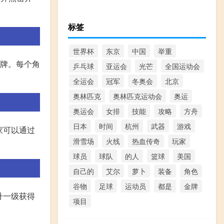
标签
世界杯
东京
中国
举重
卡牌。每个角
乒乓球
亚运会
光芒
全国运动会
全运会
冠军
冬奥会
北京
奥林匹克
奥林匹克运动会
奥运
奥运会
女排
技能
攻略
方舟
日本
时间
杭州
武器
游戏
玩家可以通过
滑雪场
火线
热血传奇
玩家
球员
球队
的人
篮球
美国
自己的
艾尔
萝卜
装备
角色
谷物
足球
运动员
都是
金牌
升一级获得
项目