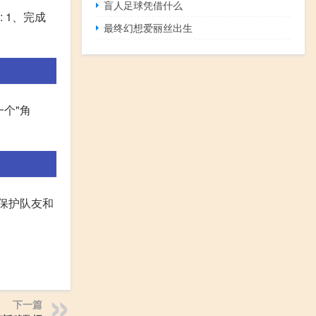
盲人足球凭借什么
 1、完成
最终幻想爱丽丝出生
一个"角
保护队友和
下一篇