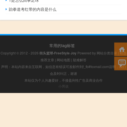
跆拳道考红带的内容是什么
常用的tag标签
Copyright © 2012 - 2026
街头篮球-FreeStyle Joy
Powered by
网站分类目录
|
精选
推荐文章
|
网站地图
|
疑难解答
声明：本站内容来自互联网，如信息有错误可发邮件到f_fb#foxmail.com说明，我们
会及时纠正，谢谢
本站仅为个人兴趣爱好，不接盈利性广告及商业合作
小男孩