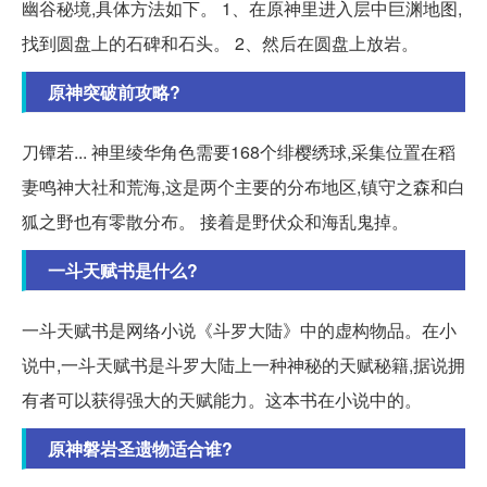
幽谷秘境,具体方法如下。 1、在原神里进入层中巨渊地图,
找到圆盘上的石碑和石头。 2、然后在圆盘上放岩。
原神突破前攻略?
刀镡若... 神里绫华角色需要168个绯樱绣球,采集位置在稻
妻鸣神大社和荒海,这是两个主要的分布地区,镇守之森和白
狐之野也有零散分布。 接着是野伏众和海乱鬼掉。
一斗天赋书是什么?
一斗天赋书是网络小说《斗罗大陆》中的虚构物品。在小
说中,一斗天赋书是斗罗大陆上一种神秘的天赋秘籍,据说拥
有者可以获得强大的天赋能力。这本书在小说中的。
原神磐岩圣遗物适合谁?