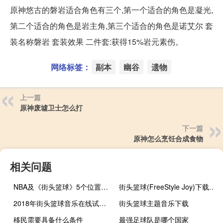
原神悠古的磐岩适合角色有三个,第一个适合的角色是凝光,
第二个适合的角色是岩主角,第三个适合的角色是诺艾尔 套
装名称磐岩 套装效果 二件套:获得15%岩元素伤。
网络标签：
副本
幽谷
遗物
上一篇
原神废墟卫士怎么打
下一篇
原神怎么烹饪合成食物
相关问题
NBA及《街头篮球》5个位置的详细介绍
街头篮球(FreeStyle Joy)下载(电脑、安卓和IOS所有版本)
2018年街头篮球音乐在线试听及下载
街头篮球主题音乐下载
移民需要具备什么条件
最强足球队是哪个国家