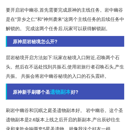
要开启岩中幽谷,首先需要完成原神的主线任务。岩中幽谷
是在"异乡之仁"和"神州袭来"这两个主线任务的后续任务中
解锁的。 完成这两个任务后,玩家可以获得解锁副。
原神层岩秘境怎么开?
层岩秘境开启方法如下:玩家在秘境入口附近,召唤两个石
头。然后在不远处找到共振石,使用岩旅行者召唤石头,产生
共振。 共振会将岩中幽谷秘境的入口的石头震碎。
遗物
副本
原神新手刷哪个圣
好?
刷岩中幽谷和沉眠之庭圣遗物副本好。 岩中幽谷。这个圣
遗物副本是2.6版本上线之后开启的新副本,产出辰砂往生
录和来歆余响两套5星圣遗物。就像我这个好友一样,。