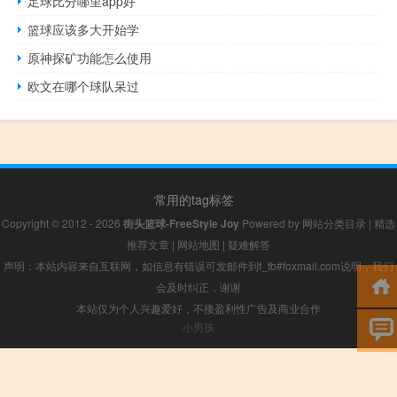
足球比分哪里app好
篮球应该多大开始学
原神探矿功能怎么使用
欧文在哪个球队呆过
常用的tag标签
Copyright © 2012 - 2026
街头篮球-FreeStyle Joy
Powered by
网站分类目录
|
精选
推荐文章
|
网站地图
|
疑难解答
声明：本站内容来自互联网，如信息有错误可发邮件到f_fb#foxmail.com说明，我们
会及时纠正，谢谢
本站仅为个人兴趣爱好，不接盈利性广告及商业合作
小男孩