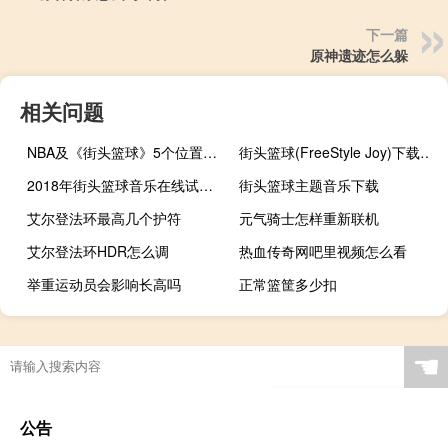
下一篇
原神遗迹怎么躲
相关问题
NBA及《街头篮球》5个位置的详细介绍
街头篮球(FreeStyle Joy)下载(电脑、安卓和IOS所有版本)
2018年街头篮球音乐在线试听及下载
街头篮球主题音乐下载
艾尔登法环最高几个护符
元气骑士怎样重新联机
艾尔登法环HDR怎么调
热血传奇网吧里视频怎么看
举重运动员会影响长高吗
正常篮筐多少扣
王者通天代都有谁
哪里可以看以前奥运会回放
原神肯德基联动怎么获得
得了奥运冠军能保送吗
☚
公告