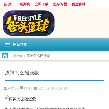
首 页
下载列表
立即下载
篮球专栏
奥运百科
网站导航
>
原神ol
>
原神怎么陪派蒙
原神怎么陪派蒙
原神ol
网友:ysz
2024-02-19 00:51:23