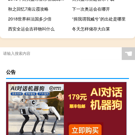
秋之回忆7南云霞攻略
下一次奥运会在哪开
2018世界杯法国多少倍
“揖我谓我臧兮”的出处是哪里
西安全运会吉祥物叫什么
冬天怎样储存大白莱
原神怎么升柱子
剑网3擂台成就
国家二级足球裁判证好考吗
标准足球场和跑道花多少
☚
公告