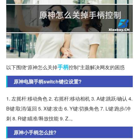
手柄
以下围绕“原神怎么关掉
控制”主题解决网友的困惑
原神电脑手柄switch键位设置?
1. 左摇杆:移动角色 2. 右摇杆:移动相机 3. A键:跳跃/确认 4.
B键:取消/返回 5. X键:攻击 6. Y键:切换角色 7. L键:跑步/冲
刺 8. R键:瞄准/释放技能 9. Z..。
原神小手柄怎么挂?