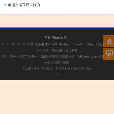
奥运金镶玉哪家做的
常用的tag标签
Copyright © 2012 - 2026
街头篮球-FreeStyle Joy
Powered by
网站分类目录
|
精选
推荐文章
|
网站地图
|
疑难解答
声明：本站内容来自互联网，如信息有错误可发邮件到f_fb#foxmail.com说明，我们
会及时纠正，谢谢
本站仅为个人兴趣爱好，不接盈利性广告及商业合作
小男孩