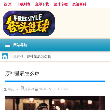
首 页
下载列表
立即下载
篮球专栏
奥运百科
网站导航
>
原神ol
>
原神星辰怎么赚
原神星辰怎么赚
原神ol
网友:ysx
2024-02-19 04:35:04