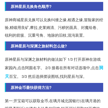
原神星辰兑换角色顺序?
原神商城星辰兑换可以兑换纠缠之缘,相遇之缘,冒险家的经
验,精锻用良矿,摩拉,史莱姆清、污秽的面具、封魔绘卷、
锐利的箭簇、沉重号角、地脉的旧枝,混沌装置。
原神星辰与深渊之旅材料怎么做?
原神星辰与深渊之旅材料的做法如下 1/3 打开原神在游戏
洞
家园内,点击阿圆名字。 2/3 接着在所有对话选项中,点击
天
百宝。 3/3 然后选择摆设图纸,找到星辰与深。
原神金币最快获得方法?
第一:开宝箱可以获取金币,在璃月城北国银行(在璃月港的