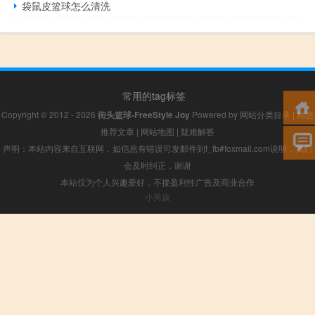
袋鼠皮篮球怎么清洗
常用的tag标签
Copyright © 2012 - 2026
街头篮球-FreeStyle Joy
Powered by
网站分类目录
|
精选
推荐文章
|
网站地图
|
疑难解答
声明：本站内容来自互联网，如信息有错误可发邮件到f_fb#foxmail.com说明，我们
会及时纠正，谢谢
本站仅为个人兴趣爱好，不接盈利性广告及商业合作
小男孩