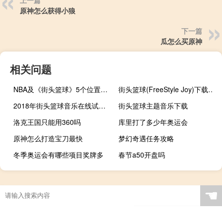
上一篇
原神怎么获得小狼
下一篇
瓜怎么买原神
相关问题
NBA及《街头篮球》5个位置的详细介绍
街头篮球(FreeStyle Joy)下载(电脑、安卓和IOS所有版本)
2018年街头篮球音乐在线试听及下载
街头篮球主题音乐下载
洛克王国只能用360吗
库里打了多少年奥运会
原神怎么打造宝刀最快
梦幻奇遇任务攻略
冬季奥运会有哪些项目奖牌多
春节a50开盘吗
奥运冠军奖牌归谁
苏联经过几次世界杯
财神爷过年怎么烧香
女排自由人是几号
☚