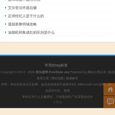
艾尔登法环盾后缀
足球经纪人是干什么的
逃脱新黎明城攻略
油烟机和集成灶的区别是什么
常用的tag标签
Copyright © 2012 - 2026
街头篮球-FreeStyle Joy
Powered by
网站分类目录
|
精选
推荐文章
|
网站地图
|
疑难解答
声明：本站内容来自互联网，如信息有错误可发邮件到f_fb#foxmail.com说明，我们
会及时纠正，谢谢
本站仅为个人兴趣爱好，不接盈利性广告及商业合作
小男孩