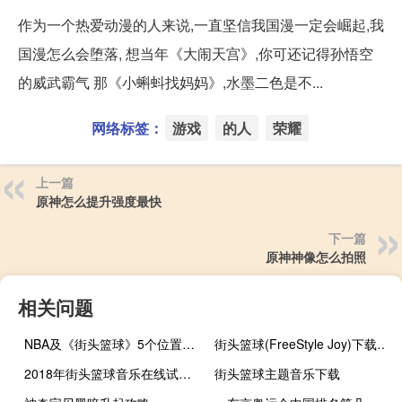
作为一个热爱动漫的人来说,一直坚信我国漫一定会崛起,我
国漫怎么会堕落, 想当年《大闹天宫》,你可还记得孙悟空
的威武霸气 那《小蝌蚪找妈妈》,水墨二色是不...
网络标签：
游戏
的人
荣耀
上一篇
原神怎么提升强度最快
下一篇
原神神像怎么拍照
相关问题
NBA及《街头篮球》5个位置的详细介绍
街头篮球(FreeStyle Joy)下载(电脑、安卓和IOS所有版本)
2018年街头篮球音乐在线试听及下载
街头篮球主题音乐下载