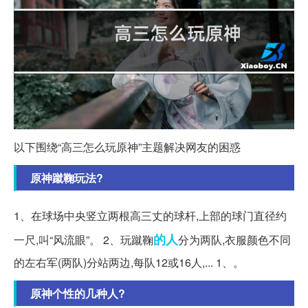
以下围绕“高三怎么玩原神”主题解决网友的困惑
原神蹴鞠玩法?
1、在球场中央竖立两根高三丈的球杆,上部的球门直径约
的人
一尺,叫“风流眼”。 2、玩蹴鞠
分为两队,衣服颜色不同
的左右军(两队)分站两边,每队12或16人,... 1、。
原神个性的几种人?