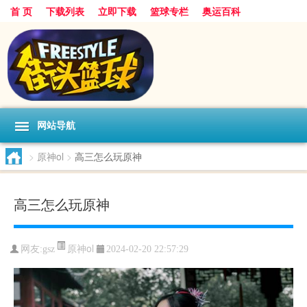
首 页
下载列表
立即下载
篮球专栏
奥运百科
网站导航
>
原神ol
>
高三怎么玩原神
高三怎么玩原神
原神ol
网友:gsz
2024-02-20 22:57:29