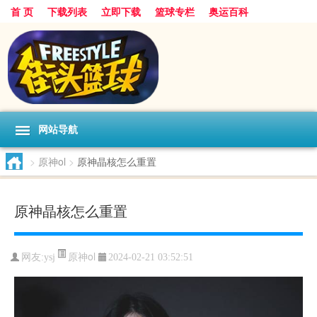
首 页
下载列表
立即下载
篮球专栏
奥运百科
网站导航
>
原神ol
>
原神晶核怎么重置
原神晶核怎么重置
原神ol
网友:ysj
2024-02-21 03:52:51