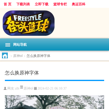
首 页
下载列表
立即下载
篮球专栏
奥运百科
网站导航
>
原神ol
>
怎么换原神字体
怎么换原神字体
原神ol
网友:zlh
2024-02-21 06:10:37