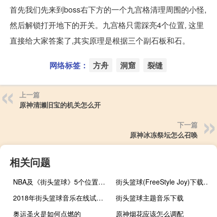
首先我们先来到boss右下方的一个九宫格清理周围的小怪,
然后解锁打开地下的开关。九宫格只需踩亮4个位置, 这里
直接给大家答案了,其实原理是根据三个副石板和石。
网络标签：
方舟
洞窟
裂缝
上一篇
原神清濑旧宝的机关怎么开
下一篇
原神冰冻祭坛怎么召唤
相关问题
NBA及《街头篮球》5个位置的详细介绍
街头篮球(FreeStyle Joy)下载(电脑、安卓和IOS所有版本)
2018年街头篮球音乐在线试听及下载
街头篮球主题音乐下载
奥运圣火是如何点燃的
原神烟花应该怎么调配