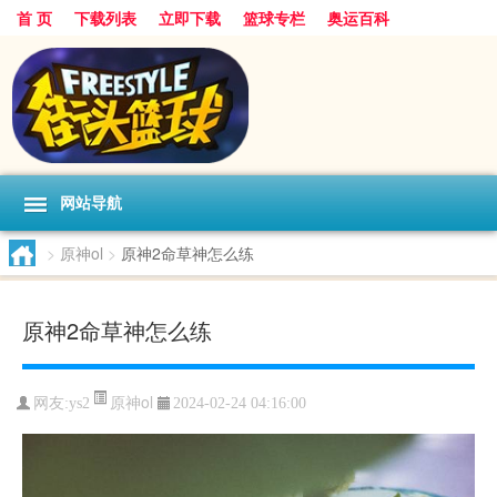
首 页
下载列表
立即下载
篮球专栏
奥运百科
网站导航
>
原神ol
>
原神2命草神怎么练
原神2命草神怎么练
原神ol
网友:ys2
2024-02-24 04:16:00