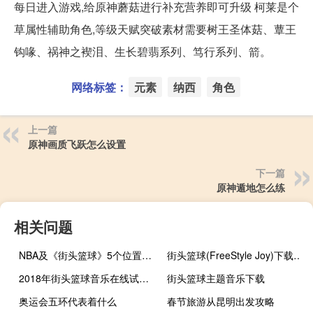
每日进入游戏,给原神蘑菇进行补充营养即可升级 柯莱是个
草属性辅助角色,等级天赋突破素材需要树王圣体菇、蕈王
钩喙、祸神之褉泪、生长碧翡系列、笃行系列、箭。
网络标签：
元素
纳西
角色
上一篇
原神画质飞跃怎么设置
下一篇
原神遁地怎么练
相关问题
NBA及《街头篮球》5个位置的详细介绍
街头篮球(FreeStyle Joy)下载(电脑、安卓和IOS所有版本)
2018年街头篮球音乐在线试听及下载
街头篮球主题音乐下载
奥运会五环代表着什么
春节旅游从昆明出发攻略