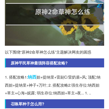
以下围绕“原神2命草神怎么练”主题解决网友的困惑
原神平民草神最强阵容搭配攻略?
纳西
1. 搭配攻略1:
妲+提纳里+雷副C/雷奶盾+风; 顶配:纳
西妲+提纳里+神子+万叶; 2. 搭配攻略2:强生存位:纳西妲
+草主+心海+妮露; 弱生存位:纳西妲+草主+夜... 1. ..
召唤草种子怎么用?