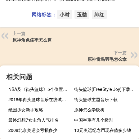
网络标签：
小时
玉髓
绯红
上一篇
原神角色倍率怎么算
下一篇
原神雷鸟羽毛怎么拿
相关问题
NBA及《街头篮球》5个位置的详细介绍
街头篮球(FreeStyle Joy)下载(电脑、安卓和IOS所有版本)
2018年街头篮球音乐在线试听及下载
街头篮球主题音乐下载
绝园少女新手攻略
原神怎么学砍树
最终幻想7女主角人气排名
中国举重有几个级别
2008北京奥运会亏损多少
10元奥运纪念币现在值多少钱