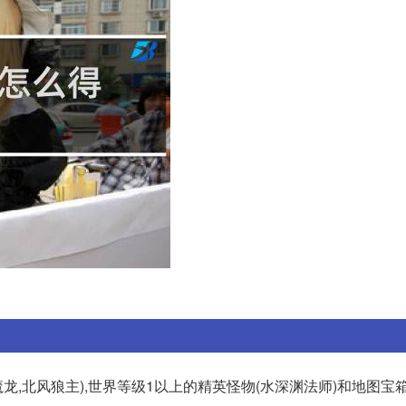
魔龙,北风狼主),世界等级1以上的精英怪物(水深渊法师)和地图宝