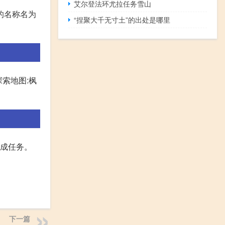
艾尔登法环尤拉任务雪山
的名称名为
“捏聚大千无寸土”的出处是哪里
探索地图:枫
完成任务。
下一篇