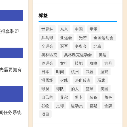
标签
世界杯
东京
中国
举重
获得套装即
乒乓球
亚运会
光芒
全国运动会
全运会
冠军
冬奥会
北京
奥林匹克
奥林匹克运动会
奥运
奥运会
女排
技能
攻略
方舟
首先需要拥有
日本
时间
杭州
武器
游戏
滑雪场
火线
热血传奇
玩家
球员
球队
的人
篮球
美国
自己的
艾尔
萝卜
装备
角色
谷物
足球
运动员
都是
金牌
见闻任务系统
项目