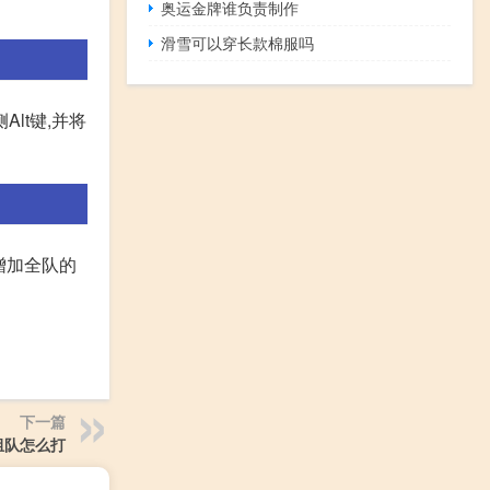
奥运金牌谁负责制作
滑雪可以穿长款棉服吗
lt键,并将
增加全队的
下一篇
组队怎么打