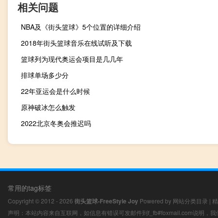
相关问题
NBA及《街头篮球》5个位置的详细介绍
2018年街头篮球音乐在线试听及下载
篮球列为现代奥运会项目是几几年
排球单场多少分
22年亚运会是什么时候
原神破冰怎么触发
2022北京冬奥会推迟吗
常用的tag标签
Copyright © 2012 - 2026
街头篮球-FreeStyle Joy
Powered by
网站分类目录
|
精
声明：本站内容来自互联网，如信息有错误可发邮件到f_fb#foxmail.com说明