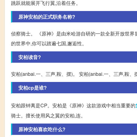
跳跃就能展开飞行翼,沿着任务。
原神安柏的正式职务名称?
侦察骑士。 《原神》是由米哈游自研的一款全新开放世界
的世界中,你可以踏遍七国,邂逅性。
安柏读音?
安柏(anbai.一、三声,鞍、摆)。 安柏(anbai.一、三声,鞍、
安柏cp是谁?
安柏跟钟离是CP。安柏是《原神》这款游戏中相当重要的
骑士。擅长使用风之翼的安柏,连。
原神安柏喜欢吃什么?