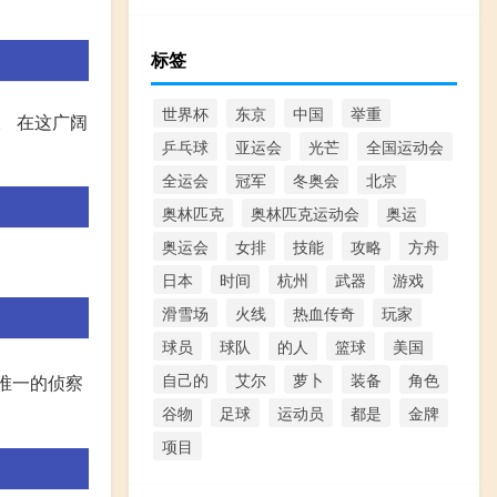
标签
世界杯
东京
中国
举重
。 在这广阔
乒乓球
亚运会
光芒
全国运动会
全运会
冠军
冬奥会
北京
奥林匹克
奥林匹克运动会
奥运
奥运会
女排
技能
攻略
方舟
日本
时间
杭州
武器
游戏
滑雪场
火线
热血传奇
玩家
球员
球队
的人
篮球
美国
自己的
艾尔
萝卜
装备
角色
中唯一的侦察
谷物
足球
运动员
都是
金牌
项目