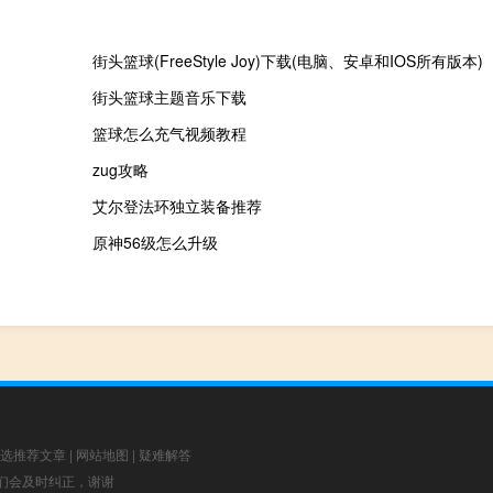
街头篮球(FreeStyle Joy)下载(电脑、安卓和IOS所有版本)
街头篮球主题音乐下载
篮球怎么充气视频教程
zug攻略
艾尔登法环独立装备推荐
原神56级怎么升级
选推荐文章
|
网站地图
|
疑难解答
，我们会及时纠正，谢谢