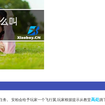
高处
任务。 安柏会给予玩家一个飞行翼,玩家根据提示从教堂
跳