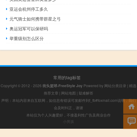
亚运会杭州停工多久
元气骑士如何携带群星之弓
奥运冠军可以保研吗
举重级别怎么区分
常用的tag标签
Copyright © 2012 - 2026
街头篮球-FreeStyle Joy
Powered by
网站分类目录
|
精选
推荐文章
|
网站地图
|
疑难解答
声明：本站内容来自互联网，如信息有错误可发邮件到f_fb#foxmail.com说明，我们
会及时纠正，谢谢
本站仅为个人兴趣爱好，不接盈利性广告及商业合作
小男孩