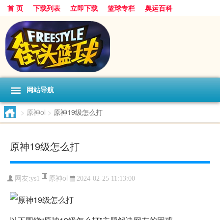
首 页
下载列表
立即下载
篮球专栏
奥运百科
网站导航
>
原神ol
>
原神19级怎么打
原神19级怎么打
原神ol
网友:ys1
2024-02-25 11:13:00