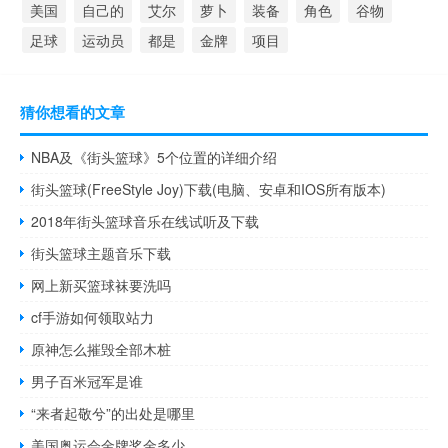
美国
自己的
艾尔
萝卜
装备
角色
谷物
足球
运动员
都是
金牌
项目
猜你想看的文章
NBA及《街头篮球》5个位置的详细介绍
街头篮球(FreeStyle Joy)下载(电脑、安卓和IOS所有版本)
2018年街头篮球音乐在线试听及下载
街头篮球主题音乐下载
网上新买篮球袜要洗吗
cf手游如何领取站力
原神怎么摧毁全部木桩
男子百米冠军是谁
“来者起敬兮”的出处是哪里
美国奥运会金牌奖金多少