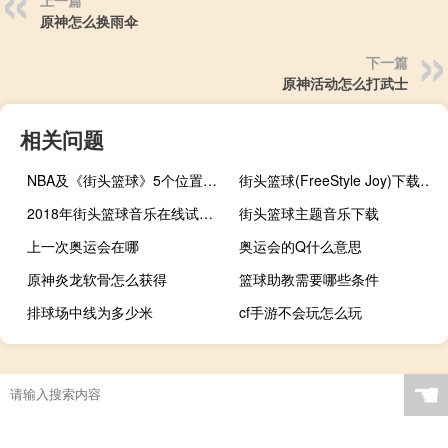
上一篇
原神怎么换雨伞
下一篇
原神活动怎么打武士
相关问题
NBA及《街头篮球》5个位置的详细介绍
街头篮球(FreeStyle Joy)下载(电脑、安卓和IOS所有版本)
2018年街头篮球音乐在线试听及下载
街头篮球主题音乐下载
上一次奥运会在哪
奥运会的Q什么意思
原神炎龙软骨怎么获得
篮球助教需要哪些条件
排球场中线为多少米
cf手游不会玩怎么玩
金牌正反面都印什么
举重是无氧运动还是有氧运动
超新星全运会是模仿韩国吗
☚