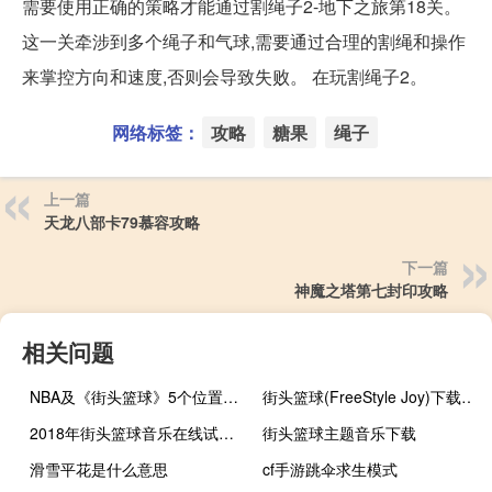
需要使用正确的策略才能通过割绳子2-地下之旅第18关。
这一关牵涉到多个绳子和气球,需要通过合理的割绳和操作
来掌控方向和速度,否则会导致失败。 在玩割绳子2。
网络标签：
攻略
糖果
绳子
上一篇
天龙八部卡79慕容攻略
下一篇
神魔之塔第七封印攻略
相关问题
NBA及《街头篮球》5个位置的详细介绍
街头篮球(FreeStyle Joy)下载(电脑、安卓和IOS所有版本)
2018年街头篮球音乐在线试听及下载
街头篮球主题音乐下载
滑雪平花是什么意思
cf手游跳伞求生模式