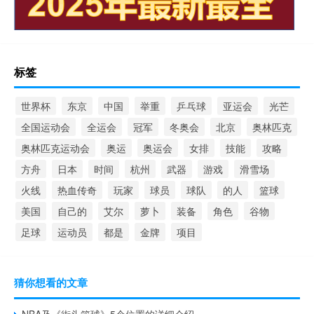
标签
世界杯
东京
中国
举重
乒乓球
亚运会
光芒
全国运动会
全运会
冠军
冬奥会
北京
奥林匹克
奥林匹克运动会
奥运
奥运会
女排
技能
攻略
方舟
日本
时间
杭州
武器
游戏
滑雪场
火线
热血传奇
玩家
球员
球队
的人
篮球
美国
自己的
艾尔
萝卜
装备
角色
谷物
足球
运动员
都是
金牌
项目
猜你想看的文章
NBA及《街头篮球》5个位置的详细介绍