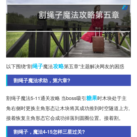
绳子
攻略
以下围绕“割
魔法
第五章”主题解决网友的困惑
割绳子魔法求助，第六章?
糖果
割绳子魔法5-11通关攻略 当boss吸引
时木块处于主
角右侧时更换主角形态让木块将其成功推到时空隧道上方,
接着恢复主角形态它会成功掉落到圆圈位置。接着割。
割绳子，魔法4-15怎样三星过关?