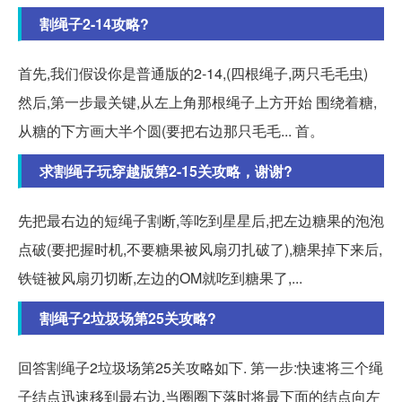
割绳子2-14攻略?
首先,我们假设你是普通版的2-14,(四根绳子,两只毛毛虫)
然后,第一步最关键,从左上角那根绳子上方开始 围绕着糖,
从糖的下方画大半个圆(要把右边那只毛毛... 首。
求割绳子玩穿越版第2-15关攻略，谢谢?
先把最右边的短绳子割断,等吃到星星后,把左边糖果的泡泡
点破(要把握时机,不要糖果被风扇刃扎破了),糖果掉下来后,
铁链被风扇刃切断,左边的OM就吃到糖果了,...
割绳子2垃圾场第25关攻略?
回答割绳子2垃圾场第25关攻略如下. 第一步:快速将三个绳
子结点迅速移到最右边,当圈圈下落时将最下面的结点向左